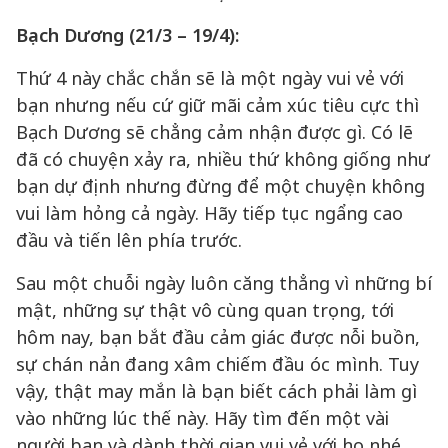
Bạch Dương (21/3 – 19/4):
Thứ 4 này chắc chắn sẽ là một ngày vui vẻ với
bạn nhưng nếu cứ giữ mãi cảm xúc tiêu cực thì
Bạch Dương sẽ chẳng cảm nhận được gì. Có lẽ
đã có chuyện xảy ra, nhiều thứ không giống như
bạn dự định nhưng đừng để một chuyện không
vui làm hỏng cả ngày. Hãy tiếp tục ngẩng cao
đầu và tiến lên phía trước.
Sau một chuỗi ngày luôn căng thẳng vì những bí
mật, những sự thật vô cùng quan trọng, tới
hôm nay, bạn bắt đầu cảm giác được nỗi buồn,
sự chán nản đang xâm chiếm đầu óc mình. Tuy
vậy, thật may mắn là bạn biết cách phải làm gì
vào những lúc thế này. Hãy tìm đến một vài
người bạn và dành thời gian vui vẻ với họ nhé.