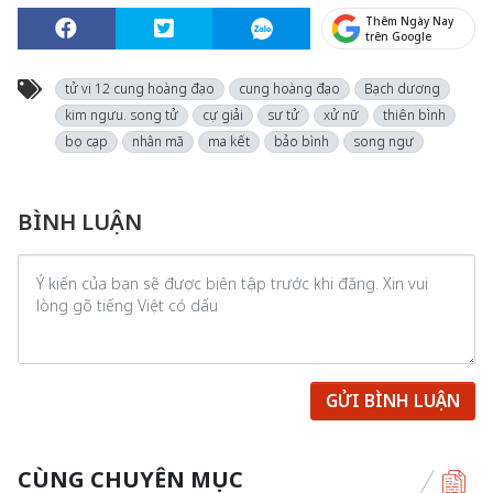
Thêm Ngày Nay
trên Google
tử vi 12 cung hoàng đạo
cung hoàng đạo
Bạch dương
kim ngưu. song tử
cự giải
sư tử
xử nữ
thiên bình
bọ cạp
nhân mã
ma kết
bảo bình
song ngư
BÌNH LUẬN
GỬI BÌNH LUẬN
CÙNG CHUYÊN MỤC