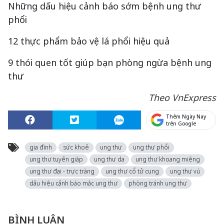
Những dấu hiệu cảnh báo sớm bệnh ung thư
phổi
12 thực phẩm bảo vệ lá phổi hiệu quả
9 thói quen tốt giúp bạn phòng ngừa bệnh ung
thư
Theo VnExpress
Thêm Ngày Nay
trên Google
gia đình
sức khoẻ
ung thư
ung thư phổi
ung thư tuyến giáp
ung thư da
ung thư khoang miệng
ung thư đại - trực tràng
ung thư cổ tử cung
ung thư vú
dấu hiệu cảnh báo mắc ung thư
phòng tránh ung thư
BÌNH LUẬN