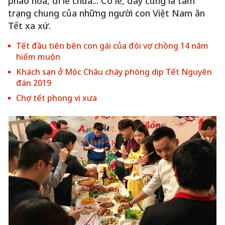
pháo hoa, đi lễ chùa... Có lẽ, đây cũng là tâm
trạng chung của những người con Việt Nam ăn
Tết xa xứ.
Tết đầu tiên bên con gái của đôi vợ chồng 14 năm
hiếm muộn
Khách sạn ở Mộc Châu cháy phòng dịp Tết Nguyên
đán 2019
Chợ tết phong vị xưa