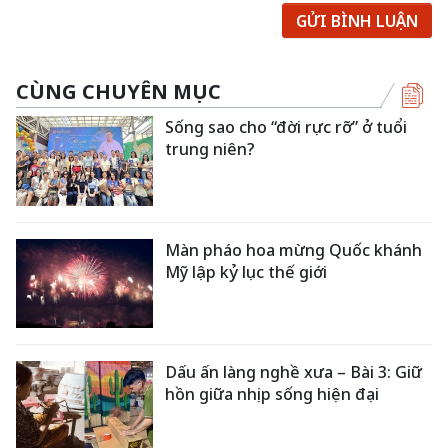
GỬI BÌNH LUẬN
CÙNG CHUYÊN MỤC
Sống sao cho “đời rực rỡ” ở tuổi
trung niên?
Màn pháo hoa mừng Quốc khánh
Mỹ lập kỷ lục thế giới
Dấu ấn làng nghề xưa – Bài 3: Giữ
hồn giữa nhịp sống hiện đại