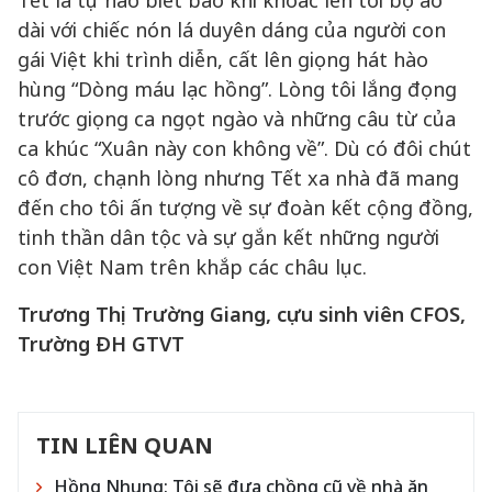
Tết là tự hào biết bao khi khoác lên tôi bộ áo
dài với chiếc nón lá duyên dáng của người con
gái Việt khi trình diễn, cất lên giọng hát hào
hùng “Dòng máu lạc hồng”. Lòng tôi lắng đọng
trước giọng ca ngọt ngào và những câu từ của
ca khúc “Xuân này con không về”. Dù có đôi chút
cô đơn, chạnh lòng nhưng Tết xa nhà đã mang
đến cho tôi ấn tượng về sự đoàn kết cộng đồng,
tinh thần dân tộc và sự gắn kết những người
con Việt Nam trên khắp các châu lục.
Trương Thị Trường Giang, cựu sinh viên CFOS,
Trường ĐH GTVT
TIN LIÊN QUAN
Hồng Nhung: Tôi sẽ đưa chồng cũ về nhà ăn