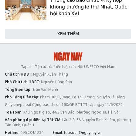
Thông cáo báo chí số 4, Kỳ họp
không thường lệ thứ Nhất, Quốc
hội khóa XVI
XEM THÊM
Tạp chí điện tử của Liên hiệp các Hội UNESCO Việt Nam
Chủ tịch HĐBT
: Nguyễn Xuân Thắng
Phó Chủ tịch HĐBT
: Nguyễn Hùng Sơn
Tổng Biên tập
: Trần Văn Mạnh
Phó Tổng Biên tập
: Phạm Hữu Quang, Lê Thị Lương, Nguyễn Lệ Hằng
Giấy phép hoạt động báo chí số 160/GP-BTTTT cấp ngày 11/6/2024
Tòa soạn
: Khu Ngoại giao, 44/3 Vạn Bảo, phường Ngọc Hà, Hà Nội
Văn phòng đại diện tại TP.HCM
: Lầu 2-3, 58 Nguyễn Bỉnh Khiêm, phường
Tân Định, Quận 1
Hotline
: 096.234.1234
Email
:
toasoan@ngaynay.vn