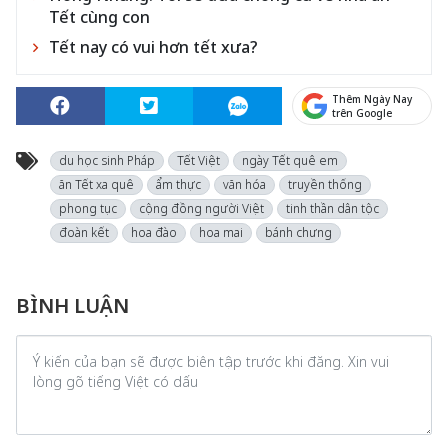
Tết cùng con
Tết nay có vui hơn tết xưa?
Thêm Ngày Nay
trên Google
du học sinh Pháp
Tết Việt
ngày Tết quê em
ăn Tết xa quê
ẩm thực
văn hóa
truyền thống
phong tục
cộng đồng người Việt
tinh thần dân tộc
đoàn kết
hoa đào
hoa mai
bánh chưng
BÌNH LUẬN