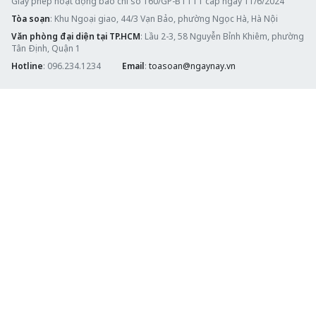
Giấy phép hoạt động báo chí số 160/GP-BTTTT cấp ngày 11/6/2024
Tòa soạn
: Khu Ngoại giao, 44/3 Vạn Bảo, phường Ngọc Hà, Hà Nội
Văn phòng đại diện tại TP.HCM
: Lầu 2-3, 58 Nguyễn Bỉnh Khiêm, phường
Tân Định, Quận 1
Hotline
: 096.234.1234
Email
:
toasoan@ngaynay.vn