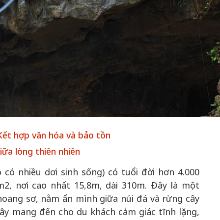
50 năm Việt Nam gia
m gia
nhập UNESCO: Khơi
50 năm Việt 
 Khơi
nguồn nội lực văn hóa,
nhập UNESCO
n hóa,
định hình vị thế kiến
nguồn nội lực, 
 kiến
tạo | Kỳ 1: Khát vọng
vị thế kiến tạo
 nhập
hòa bình thể hiện trong
Chuyển hóa 
n lĩnh
quyết định lịch sử
thành động l
Kết hợp văn hóa và bảo tồn
triển
iữa lòng thiên nhiên
có nhiều dơi sinh sống) có tuổi đời hơn 4.000
m2, nơi cao nhất 15,8m, dài 310m. Đây là một
oang sơ, nằm ẩn mình giữa núi đá và rừng cây
đây mang đến cho du khách cảm giác tĩnh lặng,