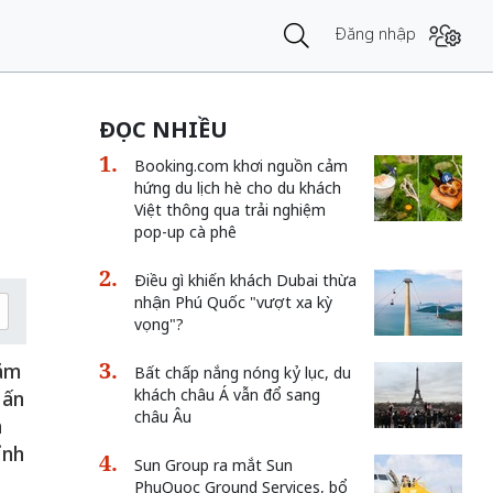
Đăng nhập
ĐỌC NHIỀU
Booking.com khơi nguồn cảm
hứng du lịch hè cho du khách
Việt thông qua trải nghiệm
pop-up cà phê
Điều gì khiến khách Dubai thừa
nhận Phú Quốc "vượt xa kỳ
vọng"?
hằm
Bất chấp nắng nóng kỷ lục, du
khách châu Á vẫn đổ sang
 ấn
châu Âu
h
ỉnh
Sun Group ra mắt Sun
PhuQuoc Ground Services, bổ