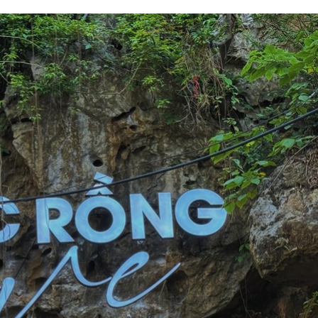
 một ngôi
Xin lỗi, rồi sao nữa?!
 Hồng của Hà
Lê Xuân Thọ