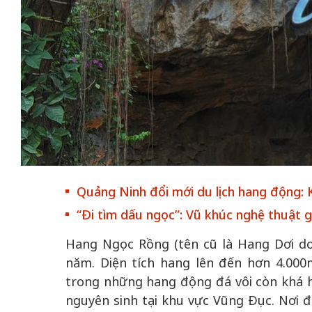
50 năm Việt Nam gia
50 năm Việt Na
nhập UNESCO: Khơi
nhập UNESCO:
 vào
nguồn nội lực văn hóa,
nguồn nội lực vă
riển
định hình vị thế kiến
định hình vị thế
ô qua
tạo | Kỳ 4: Sáng kiến
tạo | Kỳ 3: Hội
a
làm nên diện mạo mới
quốc tế bằng bả
Quảng Ninh đổi mới du lịch hang động: 
Việt Nam
“Đi tìm dấu ngọc”: Vũ khúc nghệ thuật g
Hang Ngọc Rồng (tên cũ là Hang Dơi do 
năm. Diện tích hang lên đến hơn 4.000
trong những hang động đá vôi còn khá h
nguyên sinh tại khu vực Vũng Đục. Nơi 