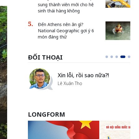
sung thành viên mới cho hệ
sinh thái hàng không
Đến Athens nên ăn gì?
National Geographic gợi ý 6
món đáng thử
ĐỐI THOẠI
Vẻ đẹp của khoa học nhân
văn
Lưu Nguyệt Linh
LONGFORM