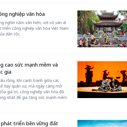
công nghiệp văn hóa
ng nghìn năm văn hiến, với vô vàn di
t triển công nghiệp văn hóa Việt Nam
ủa dân tộc.
âng cao sức mạnh mềm và
Bắc Biên - Giữ một ngô
c gia
i nhà
làng ven sông Hồng c
âu rộng, khi cạnh tranh giữa các
Nội
h tế hay quân sự, mà ngày càng mở
TS. Trần Kim Hào
ỏa giá trị, công nghiệp văn hóa đã
rọng nhất để gia tăng sức mạnh mềm
 phát triển bền vững đất