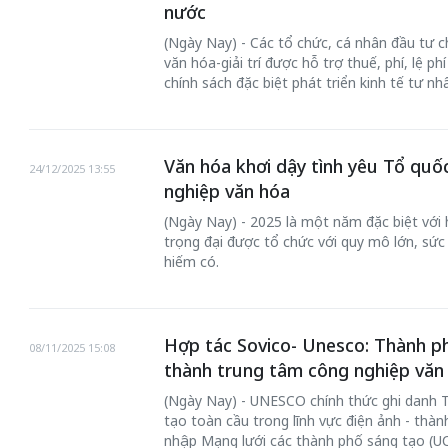
nước
(Ngày Nay) - Các tổ chức, cá nhân đầu tư c
văn hóa-giải trí được hỗ trợ thuế, phí, lệ p
chính sách đặc biệt phát triển kinh tế tư nh
 gia
50 năm Việt Na
Văn hóa khơi dậy tình yêu Tổ quốc
24/12/2025 13:55
hơi
nhập UNESCO:
nghiệp văn hóa
 hình
Hà Nội vững bước vào
nguồn nội lực vă
(Ngày Nay) - 2025 là một năm đặc biệt với h
ỳ 2:
không gian phát triển
định hình vị thế
trọng đại được tổ chức với quy mô lớn, sức 
tác
mới - Kỳ 5: Thủ đô qua
tạo | Kỳ 4: Sán
hiếm có.
hát
lăng kính số hóa
làm nên diện m
Hợp tác Sovico- Unesco: Thành ph
08/11/2025 15:08
thành trung tâm công nghiệp văn
(Ngày Nay) - UNESCO chính thức ghi danh 
tạo toàn cầu trong lĩnh vực điện ảnh - thà
nhập Mạng lưới các thành phố sáng tạo (UC