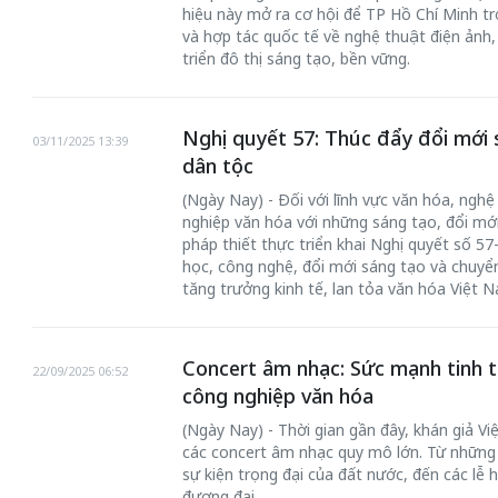
hiệu này mở ra cơ hội để TP Hồ Chí Minh tr
và hợp tác quốc tế về nghệ thuật điện ảnh,
triển đô thị sáng tạo, bền vững.
Nghị quyết 57: Thúc đẩy đổi mới 
03/11/2025 13:39
dân tộc
(Ngày Nay) - Đối với lĩnh vực văn hóa, nghệ
nghiệp văn hóa với những sáng tạo, đổi mới
pháp thiết thực triển khai Nghị quyết số 5
học, công nghệ, đổi mới sáng tạo và chuyển
tăng trưởng kinh tế, lan tỏa văn hóa Việt 
Concert âm nhạc: Sức mạnh tinh t
22/09/2025 06:52
công nghiệp văn hóa
(Ngày Nay) - Thời gian gần đây, khán giả V
các concert âm nhạc quy mô lớn. Từ những 
sự kiện trọng đại của đất nước, đến các l
đương đại…