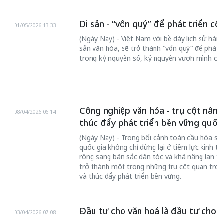
Di sản - “vốn quý” để phát triển 
01/05/2026 13:33
(Ngày Nay) - Việt Nam với bề dày lịch sử hà
sản văn hóa, sẽ trở thành “vốn quý” để phá
trong kỷ nguyên số, kỷ nguyên vươn mình c
Công nghiệp văn hóa - trụ cột n
08/04/2026 06:14
chiến của những chiếc
thúc đẩy phát triển bền vững quố
Khách đến chơ
vàng” trên không gian
Lê Hiền
(Ngày Nay) - Trong bối cảnh toàn cầu hóa s
quốc gia không chỉ dừng lại ở tiềm lực kin
 Nam
rộng sang bản sắc dân tộc và khả năng lan t
trở thành một trong những trụ cột quan t
và thúc đẩy phát triển bền vững.
Đầu tư cho văn hoá là đầu tư cho
03/04/2026 07:08