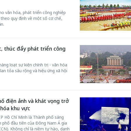
ho văn hóa, phát triển công nghiệp
hí theo quy định về một số cơ chế,
ân.
50 năm Việt 
m gia
50 năm Việt Nam gia
nhập UNESCO
, thúc đẩy phát triển công
 Khơi
nhập UNESCO: Khơi
nguồn nội lực 
n hóa,
nguồn nội lực văn hóa,
định hình vị t
àng loạt sự kiện chính trị - văn hóa
 kiến
định hình vị thế kiến
tạo | Kỳ 1: K
lan tỏa sâu rộng và hiệu ứng xã hội
g kiến
tạo | Kỳ 3: Hội nhập
hòa bình thể h
ạo mới
quốc tế bằng bản lĩnh
quyết định l
Việt Nam
ố điện ảnh và khát vọng trở
 hóa khu vực
TP Hồ Chí Minh là Thành phố sáng
nh phố đầu tiên của Đông Nam Á gia
CN). Không chỉ là niềm tự hào, danh