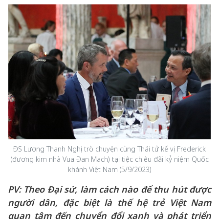
ĐS Lương Thanh Nghị trò chuyện cùng Thái tử kế vị Frederick
(đương kim nhà Vua Đan Mạch) tại tiệc chiêu đãi kỷ niệm Quốc
khánh Việt Nam (5/9/2023)
PV: Theo Đại sứ, làm cách nào để thu hút được
người dân, đặc biệt là thế hệ trẻ Việt Nam
quan tâm đến chuyển đổi xanh và phát triển