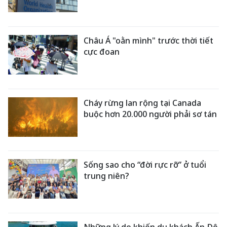
Châu Á "oằn mình" trước thời tiết
cực đoan
Cháy rừng lan rộng tại Canada
buộc hơn 20.000 người phải sơ tán
Sống sao cho “đời rực rỡ” ở tuổi
trung niên?
Những lý do khiến du khách Ấn Độ