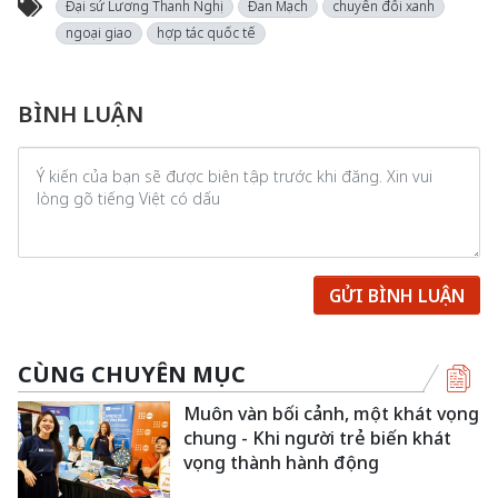
Đại sứ Lương Thanh Nghị
Đan Mạch
chuyển đổi xanh
ngoại giao
hợp tác quốc tế
BÌNH LUẬN
GỬI BÌNH LUẬN
CÙNG CHUYÊN MỤC
Muôn vàn bối cảnh, một khát vọng
chung - Khi người trẻ biến khát
vọng thành hành động