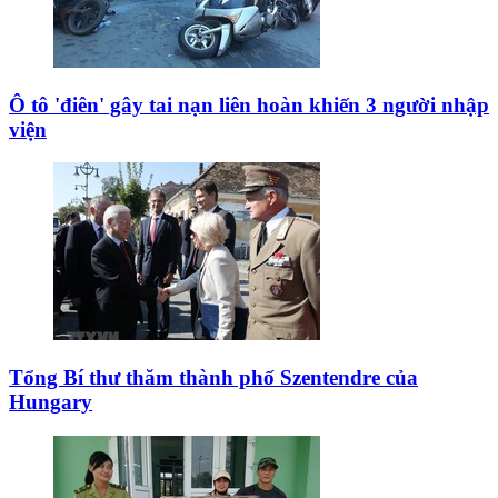
Ô tô 'điên' gây tai nạn liên hoàn khiến 3 người nhập
viện
Tổng Bí thư thăm thành phố Szentendre của
Hungary