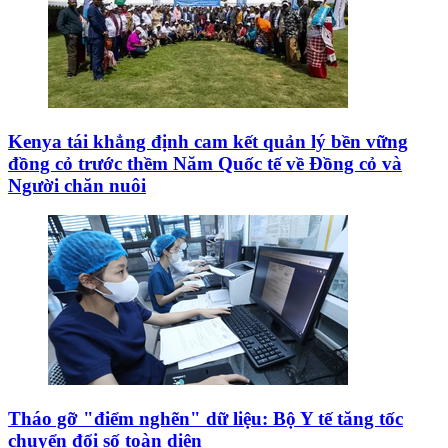
Kenya tái khẳng định cam kết quản lý bền vững
đồng cỏ trước thềm Năm Quốc tế về Đồng cỏ và
Người chăn nuôi
Tháo gỡ "điểm nghẽn" dữ liệu: Bộ Y tế tăng tốc
chuyển đổi số toàn diện