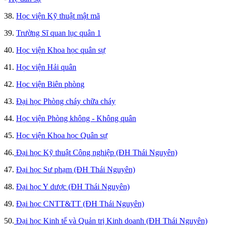
38.
Học viện Kỹ thuật mật mã
39.
Trường Sĩ quan lục quân 1
40.
Học viện Khoa học quân sự
41.
Học viện Hải quân
42.
Học viện Biên phòng
43.
Đại học Phòng cháy chữa cháy
44.
Học viện Phòng không - Không quân
45.
Học viện Khoa học Quân sự
46.
Đại học Kỹ thuật Công nghiệp (ĐH Thái Nguyên)
47.
Đại học Sư phạm (ĐH Thái Nguyên)
48.
Đại học Y dược (ĐH Thái Nguyên)
49.
Đại học CNTT&TT (ĐH Thái Nguyên)
50.
Đại học Kinh tế và Quản trị Kinh doanh (ĐH Thái Nguyên)