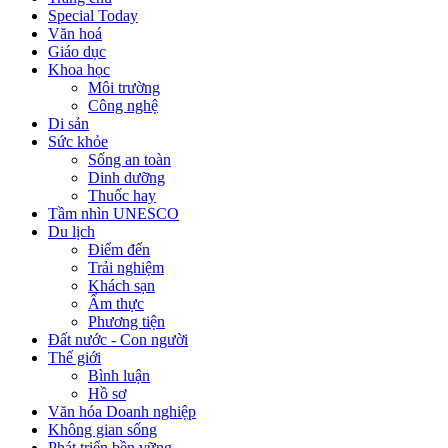
Special Today
Văn hoá
Giáo dục
Khoa học
Môi trường
Công nghệ
Di sản
Sức khỏe
Sống an toàn
Dinh dưỡng
Thuốc hay
Tầm nhìn UNESCO
Du lịch
Điểm đến
Trải nghiệm
Khách sạn
Ẩm thực
Phương tiện
Đất nước - Con người
Thế giới
Bình luận
Hồ sơ
Văn hóa Doanh nghiệp
Không gian sống
Phát triển bền vững