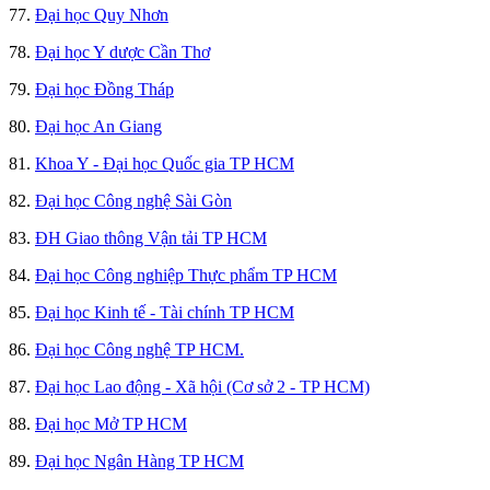
77.
Đại học Quy Nhơn
78.
Đại học Y dược Cần Thơ
79.
Đại học Đồng Tháp
80.
Đại học An Giang
81.
Khoa Y - Đại học Quốc gia TP HCM
82.
Đại học Công nghệ Sài Gòn
83.
ĐH Giao thông Vận tải TP HCM
84.
Đại học Công nghiệp Thực phẩm TP HCM
85.
Đại học Kinh tế - Tài chính TP HCM
86.
Đại học Công nghệ TP HCM.
87.
Đại học Lao động - Xã hội (Cơ sở 2 - TP HCM)
88.
Đại học Mở TP HCM
89.
Đại học Ngân Hàng TP HCM