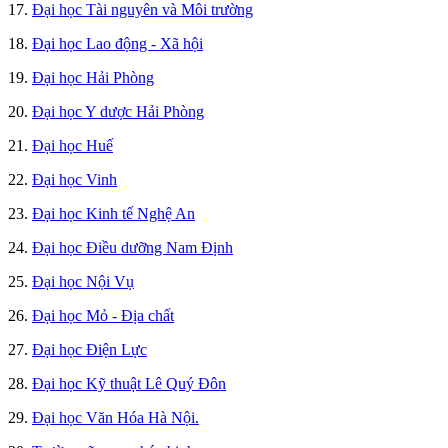
17.
Đại học Tài nguyên và Môi trường
18.
Đại học Lao động - Xã hội
19.
Đại học Hải Phòng
20.
Đại học Y dược Hải Phòng
21.
Đại học Huế
22.
Đại học Vinh
23.
Đại học Kinh tế Nghệ An
24.
Đại học Điều dưỡng Nam Định
25.
Đại học Nội Vụ
26.
Đại học Mỏ - Địa chất
27.
Đại học Điện Lực
28.
Đại học Kỹ thuật Lê Quý Đôn
29.
Đại học Văn Hóa Hà Nội.