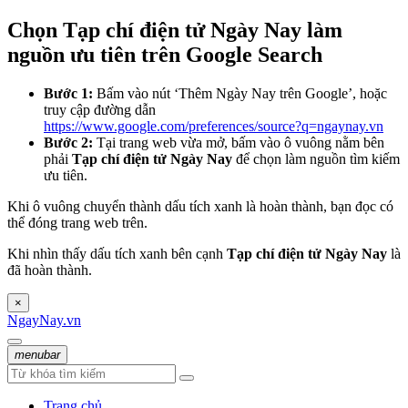
Chọn Tạp chí điện tử Ngày Nay làm
nguồn ưu tiên trên Google Search
Bước 1:
Bấm vào nút ‘Thêm Ngày Nay trên Google’, hoặc
truy cập đường dẫn
https://www.google.com/preferences/source?q=ngaynay.vn
Bước 2:
Tại trang web vừa mở, bấm vào ô vuông nằm bên
phải
Tạp chí điện tử Ngày Nay
để chọn làm nguồn tìm kiếm
ưu tiên.
Khi ô vuông chuyển thành dấu tích xanh là hoàn thành, bạn đọc có
thể đóng trang web trên.
Khi nhìn thấy dấu tích xanh bên cạnh
Tạp chí điện tử Ngày Nay
là
đã hoàn thành.
×
NgayNay.vn
menubar
Trang chủ