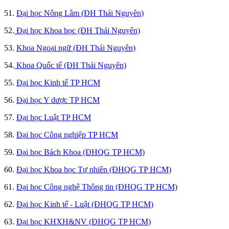
51.
Đại học Nông Lâm (ĐH Thái Nguyên)
52.
Đại học Khoa học (ĐH Thái Nguyên)
53.
Khoa Ngoại ngữ (ĐH Thái Nguyên)
54.
Khoa Quốc tế (ĐH Thái Nguyên)
55.
Đại học Kinh tế TP HCM
56.
Đại học Y dược TP HCM
57.
Đại học Luật TP HCM
58.
Đại học Công nghiệp TP HCM
59.
Đại học Bách Khoa (ĐHQG TP HCM)
60.
Đại học Khoa học Tự nhiên (ĐHQG TP HCM)
61.
Đại học Công nghệ Thông tin (ĐHQG TP HCM)
62.
Đại học Kinh tế - Luật (ĐHQG TP HCM)
63.
Đại học KHXH&NV (ĐHQG TP HCM)