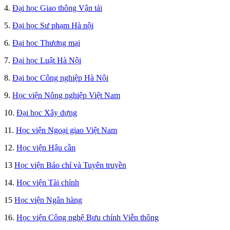
4.
Đại học Giao thông Vận tải
5.
Đại học Sư phạm Hà nội
6.
Đại học Thương mại
7.
Đại học Luật Hà Nội
8.
Đại học Công nghiệp Hà Nội
9.
Học viện Nông nghiệp Việt Nam
10.
Đại học Xây dựng
11.
Học viện Ngoại giao Việt Nam
12.
Học viện Hậu cần
13
Học viện Báo chí và Tuyên truyền
14.
Học viện Tài chính
15
Học viện Ngân hàng
16.
Học viện Công nghệ Bưu chính Viễn thông