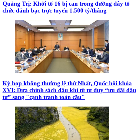
Quảng Trị: Khởi tố 16 bị can trong đường dây tổ
chức đánh bạc trực tuyến 1.500 tỷ/tháng
Kỳ họp không thường lệ thứ Nhất, Quốc hội khóa
XVI: Đưa chính sách dầu khí từ tư duy “ưu đãi đầu
tư” sang "cạnh tranh toàn cầu"