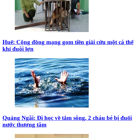
Huế: Cộng đồng mạng gom tiền giải cứu một cá thể
khỉ đuôi lợn
Quảng Ngãi: Đi học về tắm sông, 2 cháu bé bị đuối
nước thương tâm