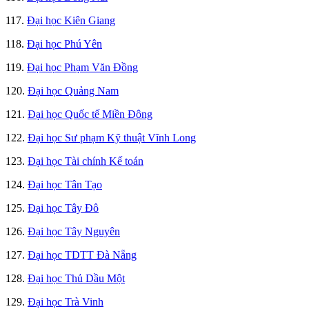
117.
Đại học Kiên Giang
118.
Đại học Phú Yên
119.
Đại học Phạm Văn Đồng
120.
Đại học Quảng Nam
121.
Đại học Quốc tế Miền Đông
122.
Đại học Sư phạm Kỹ thuật Vĩnh Long
123.
Đại học Tài chính Kế toán
124.
Đại học Tân Tạo
125.
Đại học Tây Đô
126.
Đại học Tây Nguyên
127.
Đại học TDTT Đà Nẵng
128.
Đại học Thủ Dầu Một
129.
Đại học Trà Vinh