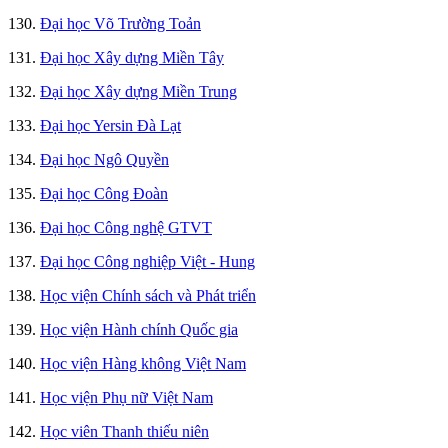
130.
Đại học Võ Trường Toản
131.
Đại học Xây dựng Miền Tây
132.
Đại học Xây dựng Miền Trung
133.
Đại học Yersin Đà Lạt
134.
Đại học Ngô Quyền
135.
Đại học Công Đoàn
136.
Đại học Công nghệ GTVT
137.
Đại học Công nghiệp Việt - Hung
138.
Học viện Chính sách và Phát triển
139.
Học viện Hành chính Quốc gia
140.
Học viện Hàng không Việt Nam
141.
Học viện Phụ nữ Việt Nam
142.
Học viên Thanh thiếu niên