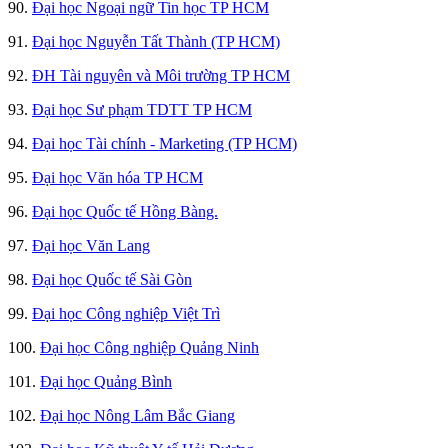
90.
Đại học Ngoại ngữ Tin học TP HCM
91.
Đại học Nguyễn Tất Thành (TP HCM)
92.
ĐH Tài nguyên và Môi trường TP HCM
93.
Đại học Sư phạm TDTT TP HCM
94.
Đại học Tài chính - Marketing (TP HCM)
95.
Đại học Văn hóa TP HCM
96.
Đại học Quốc tế Hồng Bàng.
97.
Đại học Văn Lang
98.
Đại học Quốc tế Sài Gòn
99.
Đại học Công nghiệp Việt Trì
100.
Đại học Công nghiệp Quảng Ninh
101.
Đại học Quảng Bình
102.
Đại học Nông Lâm Bắc Giang