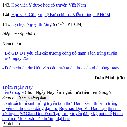
143.
Học viện Y dược học cổ truyền Việt Nam
144.
Học viện Công nghệ Bưu chính - Viễn thông TP HCM
145.
Đại học Ngoại thương
(cơ sở TP.HCM)
(tiếp tục cập nhật)
Xem thêm:
-
Bộ GD-ĐT yêu cầu các trường công bố danh sách trúng tuyển
trước ngày 25/8
-
Điểm chuẩn dự kiến vào các trường đại học cập nhật hàng ngày
Tuấn Minh (t/h)
Thêm Ngày Nay
trên Google
Chọn Ngày Nay làm nguồn
ưu tiên
trên
Google
Search
.
Xem hướng dẫn.
Danh sách thí sinh trúng tuyển tạm thời
Danh sách thí sinh trúng
tuyển đại học cao đẳng
đại học
Bộ Giáo Dục Và Đào Tạo
thí sinh
xét tuyển
Sở Giáo Dục Đào Tạo
trúng tuyển
đăng ký
quốc tế
Điểm
chuẩn dự kiến vào các trường đại học
Bình luận