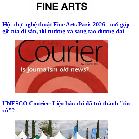
Hội chợ nghệ thuật Fine Arts Paris 2026 - nơi gặp
gỡ của di sản, thị trường và sáng tạo đương đại
UNESCO Courier: Liệu báo chí đã trở thành "tin
cũ"?