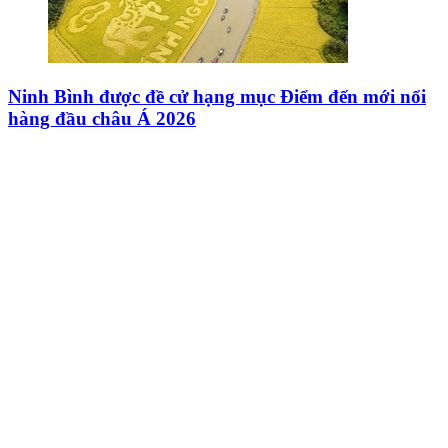
Ninh Bình được đề cử hạng mục Điểm đến mới nổi
hàng đầu châu Á 2026
Nuôi dưỡng đời sống văn hóa Thủ đô qua từng
chương trình "Âm nhạc cuối tuần"