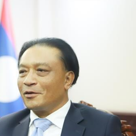
Bắc Biên - Giữ một ngôi
làng ven sông Hồng của Hà
Nội
TS. Trần Kim Hào