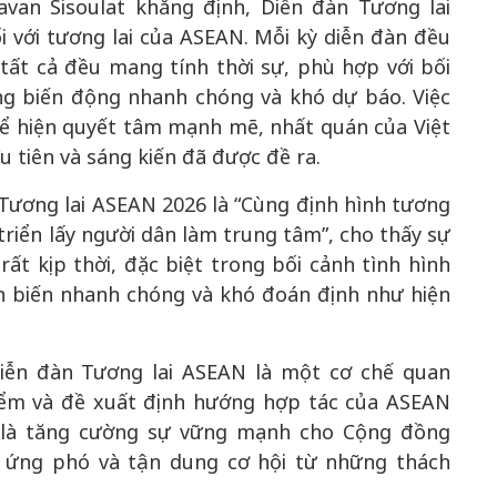
van Sisoulat khẳng định, Diễn đàn Tương lai
 với tương lai của ASEAN. Mỗi kỳ diễn đàn đều
ất cả đều mang tính thời sự, phù hợp với bối
đang biến động nhanh chóng và khó dự báo. Việc
hể hiện quyết tâm mạnh mẽ, nhất quán của Việt
u tiên và sáng kiến đã được đề ra.
Tương lai ASEAN 2026 là “Cùng định hình tương
 triển lấy người dân làm trung tâm”, cho thấy sự
ất kịp thời, đặc biệt trong bối cảnh tình hình
iễn biến nhanh chóng và khó đoán định như hiện
iễn đàn Tương lai ASEAN là một cơ chế quan
điểm và đề xuất định hướng hợp tác của ASEAN
hể là tăng cường sự vững mạnh cho Cộng đồng
 ứng phó và tận dung cơ hội từ những thách