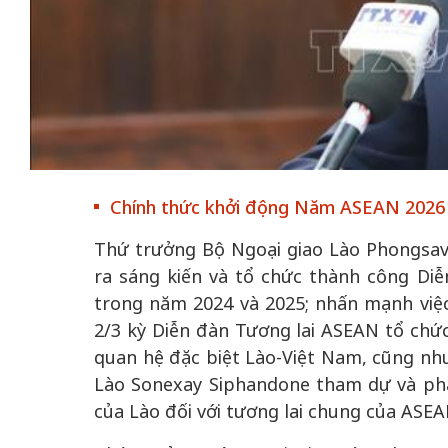
50 năm Việt Nam gi
nhập UNESCO: Khơ
h
Hà Nội vững bước vào
nguồn nội lực văn hó
Chính thức khởi động Năm ASEAN 2026 v
không gian phát triển
định hình vị thế kiế
mới - Kỳ 5: Thủ đô qua
tạo | Kỳ 4: Sáng kiế
Thứ trưởng Bộ Ngoại giao Lào Phongsava
lăng kính số hóa
làm nên diện mạo m
ra sáng kiến và tổ chức thành công Di
trong năm 2024 và 2025; nhấn mạnh vi
2/3 kỳ Diễn đàn Tương lai ASEAN tổ chức 
quan hệ đặc biệt Lào-Việt Nam, cũng nh
Lào Sonexay Siphandone tham dự và phát
của Lào đối với tương lai chung của ASEA