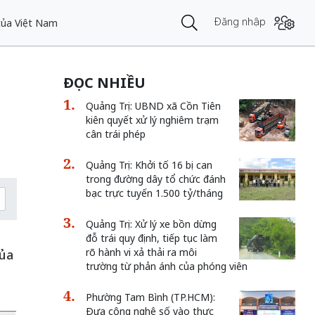
Đăng nhập
 của Việt Nam
ĐỌC NHIỀU
Quảng Trị: UBND xã Cồn Tiên
kiên quyết xử lý nghiêm trạm
cân trái phép
Quảng Trị: Khởi tố 16 bị can
trong đường dây tổ chức đánh
bạc trực tuyến 1.500 tỷ/tháng
Quảng Trị: Xử lý xe bồn dừng
đỗ trái quy định, tiếp tục làm
rõ hành vi xả thải ra môi
của
trường từ phản ánh của phóng viên
.
Phường Tam Bình (TP.HCM):
Đưa công nghệ số vào thực