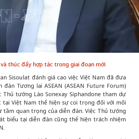
50 năm Việt Nam 
a
50 năm Việt Nam gia
nhập UNESCO: K
i
nhập UNESCO: Khơi
nguồn nội lực văn 
a,
nguồn nội lực văn hóa,
định hình vị thế k
à thúc đẩy hợp tác trong giai đoạn mới
n
định hình vị thế kiến
tạo | Kỳ 1: Khát 
n
tạo | Kỳ 3: Hội nhập
hòa bình thể hiện 
n Sisoulat đánh giá cao việc Việt Nam đã đưa
ới
quốc tế bằng bản lĩnh
quyết định lịch 
ễn đàn Tương lai ASEAN (ASEAN Future Forum)
Việt Nam
ệc Thủ tướng Lào Sonexay Siphandone tham dự
tại Việt Nam thể hiện sự coi trọng đối với mối
ư tầm quan trọng của diễn đàn. Việc Thủ tướng
 biểu tại diễn đàn cũng thể hiện trách nhiệm
N.