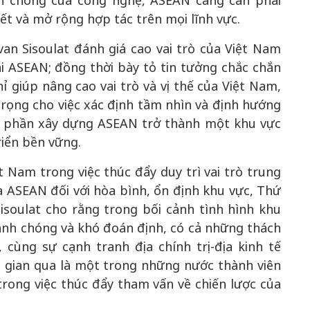
nh chóng của công nghệ, ASEAN càng cần phải
t và mở rộng hợp tác trên mọi lĩnh vực.
n Sisoulat đánh giá cao vai trò của Việt Nam
i ASEAN; đồng thời bày tỏ tin tưởng chắc chắn
 giúp nâng cao vai trò và vị thế của Việt Nam,
rọng cho việc xác định tầm nhìn và định hướng
p phần xây dựng ASEAN trở thành một khu vực
riển bền vững.
 Nam trong việc thúc đẩy duy trì vai trò trung
 ASEAN đối với hòa bình, ổn định khu vực, Thứ
soulat cho rằng trong bối cảnh tình hình khu
anh chóng và khó đoán định, có cả những thách
 cùng sự cạnh tranh địa chính trị-địa kinh tế
i gian qua là một trong những nước thành viên
rong việc thúc đẩy tham vấn về chiến lược của