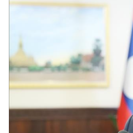
những chiếc
Khách đến chơi nhà
n không gian
Lê Hiền