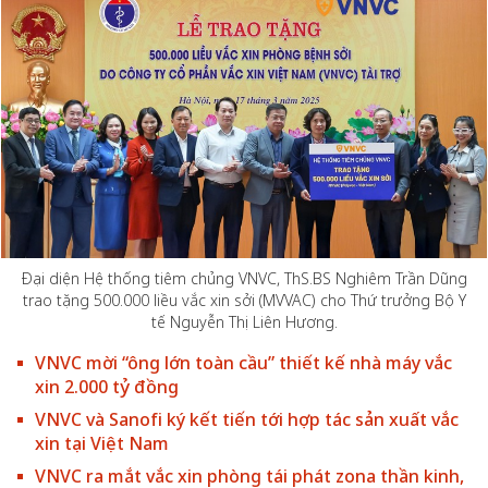
Đại diện Hệ thống tiêm chủng VNVC, ThS.BS Nghiêm Trần Dũng
trao tặng 500.000 liều vắc xin sởi (MVVAC) cho Thứ trưởng Bộ Y
tế Nguyễn Thị Liên Hương.
VNVC mời “ông lớn toàn cầu” thiết kế nhà máy vắc
xin 2.000 tỷ đồng
VNVC và Sanofi ký kết tiến tới hợp tác sản xuất vắc
xin tại Việt Nam
VNVC ra mắt vắc xin phòng tái phát zona thần kinh,