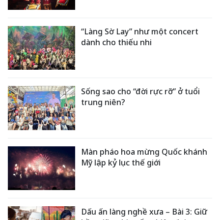
“Làng Sờ Lay” như một concert
dành cho thiếu nhi
Sống sao cho “đời rực rỡ” ở tuổi
trung niên?
Màn pháo hoa mừng Quốc khánh
Mỹ lập kỷ lục thế giới
Dấu ấn làng nghề xưa – Bài 3: Giữ