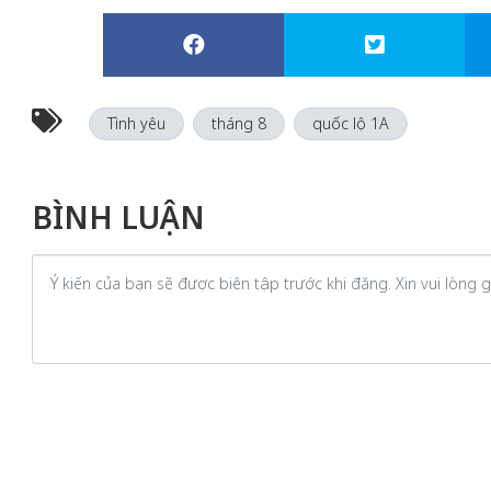
Tình yêu
tháng 8
quốc lộ 1A
BÌNH LUẬN