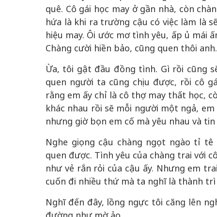
quê. Cô gái học may ở gần nhà, còn chàng
hứa là khi ra trường cậu có việc làm là s
hiệu may. Ôi ước mơ tình yêu, ấp ủ mái ấ
Chàng cười hiền bảo, cũng quen thôi anh
Ừa, tôi gật đầu đồng tình. Gì rồi cũng s
quen người ta cũng chịu được, rồi cô g
rằng em ấy chỉ là cô thợ may thất học, cò
khác nhau rồi sẽ mỗi người một ngả, em 
nhưng giờ bọn em cố mà yêu nhau và tin
Nghe giọng cậu chàng ngọt ngào tỉ tê tr
quen được. Tình yêu của chàng trai với c
như vẻ rắn rỏi của cậu ấy. Nhưng em trai
cuốn đi nhiều thứ mà ta nghĩ là thành tr
Nghĩ đến đây, lồng ngực tôi căng lên n
đường như mờ ảo.