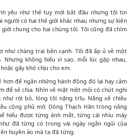
nh yêu như thế tuy mới bắt đầu nhưng tôi tin
ai người có hai thế giới khác nhau nhưng sự kiên
ế giới chung cho hai chúng tôi. Tôi cũng đã chìm
ơ như chàng trai bên cạnh. Tôi đã ấp ủ về một
n. Nhưng không hiểu vì sao, mỗi lúc gặp nhau,
 hoặc gây khó chịu cho em.
 tế hơn để ngăn những hành động đó lại hay cảm
 để sẻ chia. Nhìn vẻ mặt mệt mỏi có chút nghi
 như rời bỏ, lòng tôi nặng trĩu. Nắng xế chiều
hiều cũng phủ mờ. Dòng Thạch Hãn trong nắng
thể hiểu được từng ánh mắt, từng cái nhíu mày
như đã từng có trong vài ngày ngắn ngủi của
đến huyền ảo mà ta đã từng.