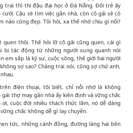
 trai thì thi đậu đại học ở Đà Nẵng. Đôi trẻ ấy
ẽ cưới. Cậu sẽ tìm việc gần nhà, còn cô gái sẽ có
m nào cũng đẹp. Tôi hỏi, xa thế nhớ chịu gì nổi?
.
ẽ quen thôi. Thế hỏi lỡ cô gái cũng quen, cái gì
ái bị tác động từ những người xung quanh nói
n em sắp là kỹ sư, cuộc sống, thế giới hai người
không sợ sao? Chàng trai nói, cũng sợ chứ anh,
 nhau.
ên điện thoại, tôi biết, chỉ nỗi nhớ là không
ô gái thợ may gần nhà ấy kiên định và vững chắc
 ơi, cuộc đời nhiều thách thức lắm, nó dễ dàng
ì vững chắc không dễ gì lay chuyển.
ghẹn tức, những cánh đồng, đường làng hai bên