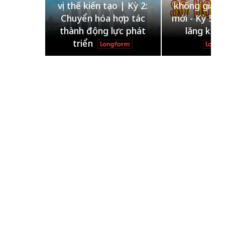
ạo | Kỳ 2:
không gian phát triển
định hình 
 hợp tác
mới - Kỳ 5: Thủ đô qua
tạo | Kỳ 4
lực phát
lăng kính số hóa
làm nên d