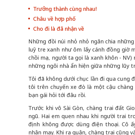
 triển
định hình vị thế kiến
định hình vị t
Trưởng thành cùng nhau!
đô qua
tạo | Kỳ 4: Sáng kiến
tạo | Kỳ 3: H
hóa
làm nên diện mạo mới
quốc tế bằng 
Châu về hợp phố
Việt Nam
Cho đi là đã nhận về
Những đồi núi nhỏ nhỏ ngăn chia những 
luỹ tre xanh như ôm lấy cánh đồng giờ m
chồi mạ, người ta gọi là xanh khôn - NV)
những ngôi nhà ẩn hiện giữa những lũy tr
Tôi đã không dưới chục lần đi qua cung 
tôi trên chuyến xe đò là một cậu chàng 
bạn gái hỏi tới đâu rồi.
Trước khi vô Sài Gòn, chàng trai đất Gi
ngũ. Hai em quen nhau khi người trai t
định không được dùng điện thoại. Cô ấy
nhân may. Khi ra quân, chàng trai cũng v