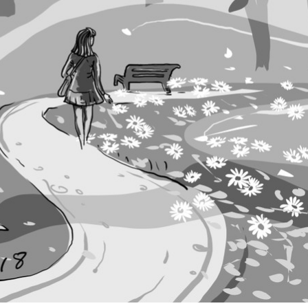
iữ một ngôi
Xin lỗi, rồi sao nữa?!
ng Hồng của Hà
Lê Xuân Thọ
o
50 năm Việt Nam gia
Nam gia
nhập UNESCO: Khơi
50 năm Việ
: Khơi
nguồn nội lực văn hóa,
nhập UNESC
văn hóa,
định hình vị thế kiến
nguồn nội lực