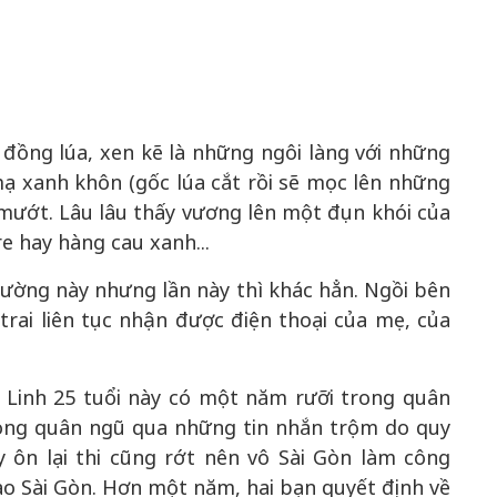
hế kiến
tạo | Kỳ 1: Khát vọng
vị thế kiến t
ội nhập
hòa bình thể hiện trong
Chuyển hóa
bản lĩnh
quyết định lịch sử
thành động 
triển
đồng lúa, xen kẽ là những ngôi làng với những
ạ xanh khôn (gốc lúa cắt rồi sẽ mọc lên những
 mướt. Lâu lâu thấy vương lên một đụn khói của
e hay hàng cau xanh...
đường này nhưng lần này thì khác hẳn. Ngồi bên
trai liên tục nhận được điện thoại của mẹ, của
o Linh 25 tuổi này có một năm rưỡi trong quân
rong quân ngũ qua những tin nhắn trộm do quy
 ôn lại thi cũng rớt nên vô Sài Gòn làm công
ào Sài Gòn. Hơn một năm, hai bạn quyết định về