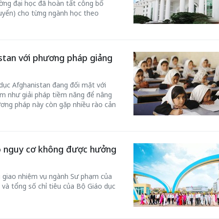
ờng đại học đã hoàn tất công bố
tuyển) cho từng ngành học theo
stan với phương pháp giảng
50 năm Việt 
dục Afghanistan đang đối mặt với
m gia
50 năm Việt Nam gia
nhập UNESCO
em như giải pháp tiềm năng để nâng
 Khơi
nhập UNESCO: Khơi
nguồn nội lực 
ương pháp này còn gặp nhiều rào cản
n hóa,
nguồn nội lực văn hóa,
định hình vị t
 kiến
định hình vị thế kiến
tạo | Kỳ 1: K
g kiến
tạo | Kỳ 3: Hội nhập
hòa bình thể h
ạo mới
quốc tế bằng bản lĩnh
quyết định l
ó nguy cơ không được hưởng
Việt Nam
u giao nhiệm vụ ngành Sư phạm của
 và tổng số chỉ tiêu của Bộ Giáo dục