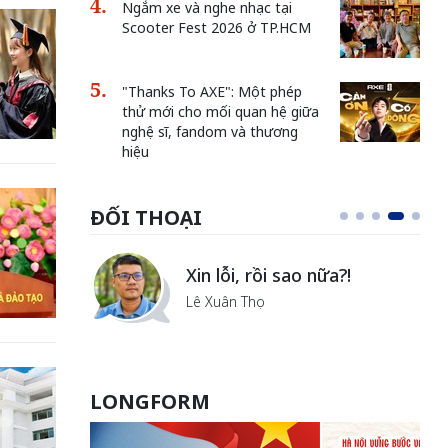
Ngắm xe và nghe nhạc tại
Scooter Fest 2026 ở TP.HCM
"Thanks To AXE": Một phép
thử mới cho mối quan hệ giữa
nghệ sĩ, fandom và thương
hiệu
ĐỐI THOẠI
i
Xin lỗi, rồi sao nữa?!
ủa Hà
Lê Xuân Thọ
LONGFORM