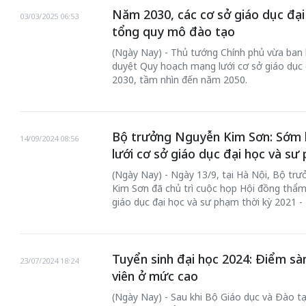
Năm 2030, các cơ sở giáo dục đại
03/03/2025 06:53
tổng quy mô đào tạo
(Ngày Nay) - Thủ tướng Chính phủ vừa ban
duyệt Quy hoạch mạng lưới cơ sở giáo dục 
2030, tầm nhìn đến năm 2050.
Bộ trưởng Nguyễn Kim Sơn: Sớm 
14/09/2024 08:56
lưới cơ sở giáo dục đại học và sư
(Ngày Nay) - Ngày 13/9, tại Hà Nội, Bộ tr
chiến của những chiếc
Khách đến chơ
Kim Sơn đã chủ trì cuộc họp Hội đồng thẩm
vàng” trên không gian
giáo dục đại học và sư phạm thời kỳ 2021 
Lê Hiền
 Nam
Tuyển sinh đại học 2024: Điểm s
23/07/2024 18:24
viên ở mức cao
(Ngày Nay) - Sau khi Bộ Giáo dục và Đào tạ