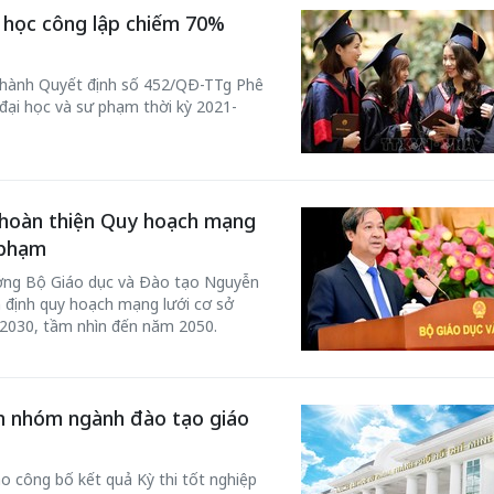
 học công lập chiếm 70%
 hành Quyết định số 452/QĐ-TTg Phê
đại học và sư phạm thời kỳ 2021-
hoàn thiện Quy hoạch mạng
 phạm
ưởng Bộ Giáo dục và Đào tạo Nguyễn
Bắc Biên - Giữ một ngô
i nhà
 định quy hoạch mạng lưới cơ sở
làng ven sông Hồng c
- 2030, tầm nhìn đến năm 2050.
Nội
TS. Trần Kim Hào
àn nhóm ngành đào tạo giáo
o công bố kết quả Kỳ thi tốt nghiệp