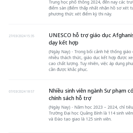
Trung học phổ thông 2024, đến nay các trư
điểm sàn (điểm thấp nhất nhận hồ sơ xét 
phương thức xét điểm kỳ thi này.
UNESCO hỗ trợ giáo dục Afghani
27/03/2024 15:35
dạy kết hợp
(Ngày Nay) - Trong bối cảnh hệ thống giáo 
 gia
50 năm Việt Na
nhiều thách thức, giáo dục kết hợp được x
hơi
nhập UNESCO:
cao chất lượng. Tuy nhiên, việc áp dụng ph
 hình
Hà Nội vững bước vào
nguồn nội lực vă
cần được khắc phục.
ỳ 2:
không gian phát triển
định hình vị thế
tác
mới - Kỳ 5: Thủ đô qua
tạo | Kỳ 4: Sán
hát
lăng kính số hóa
làm nên diện m
Nhiều sinh viên ngành Sư phạm c
07/03/2024 18:57
chính sách hỗ trợ
(Ngày Nay) - Năm học 2023 – 2024, chỉ tiê
Trường Đại học Quảng Bình là 114 sinh viên
và Đào tạo giao là 125 sinh viên.