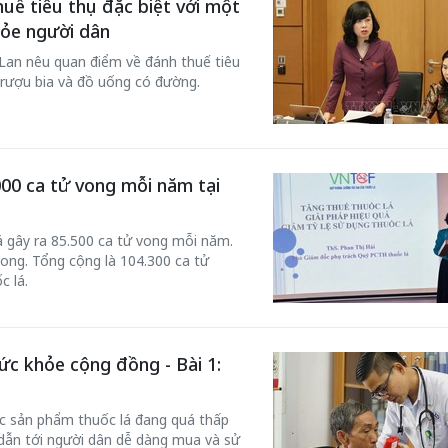
uế tiêu thụ đặc biệt với một
hỏe người dân
Lan nêu quan điểm về đánh thuế tiêu
, rượu bia và đồ uống có đường.
000 ca tử vong mỗi năm tại
á gây ra 85.500 ca tử vong mỗi năm.
vong. Tổng cộng là 104.300 ca tử
c lá.
ức khỏe cộng đồng - Bài 1:
ác sản phẩm thuốc lá đang quá thấp
ẻ dẫn tới người dân dễ dàng mua và sử