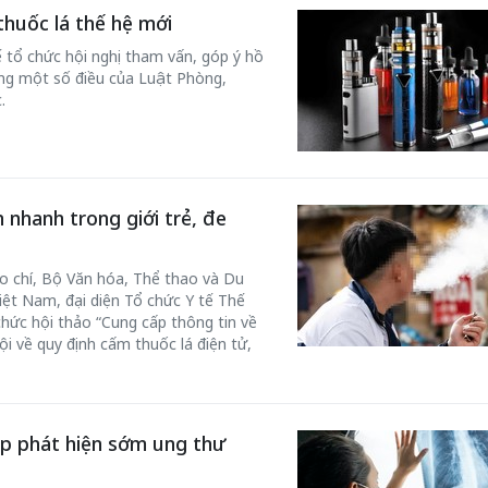
thuốc lá thế hệ mới
ế tổ chức hội nghị tham vấn, góp ý hồ
ung một số điều của Luật Phòng,
.
 nhanh trong giới trẻ, đe
áo chí, Bộ Văn hóa, Thể thao và Du
Bắc Biên - Giữ một ngô
i nhà
Việt Nam, đại diện Tổ chức Y tế Thế
làng ven sông Hồng c
chức hội thảo “Cung cấp thông tin về
Nội
i về quy định cấm thuốc lá điện tử,
TS. Trần Kim Hào
úp phát hiện sớm ung thư