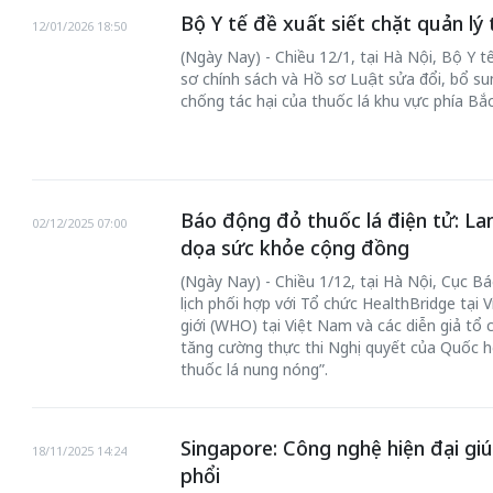
Bộ Y tế đề xuất siết chặt quản lý 
12/01/2026 18:50
(Ngày Nay) - Chiều 12/1, tại Hà Nội, Bộ Y t
sơ chính sách và Hồ sơ Luật sửa đổi, bổ s
chống tác hại của thuốc lá khu vực phía Bắc
Báo động đỏ thuốc lá điện tử: Lan
02/12/2025 07:00
dọa sức khỏe cộng đồng
(Ngày Nay) - Chiều 1/12, tại Hà Nội, Cục B
chiến của những chiếc
Khách đến chơ
lịch phối hợp với Tổ chức HealthBridge tại 
vàng” trên không gian
giới (WHO) tại Việt Nam và các diễn giả tổ 
Lê Hiền
tăng cường thực thi Nghị quyết của Quốc hộ
 Nam
thuốc lá nung nóng”.
Singapore: Công nghệ hiện đại gi
18/11/2025 14:24
phổi