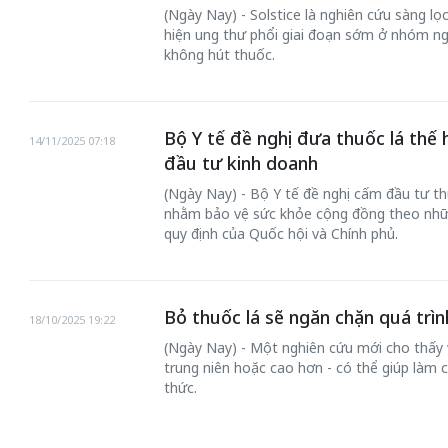
(Ngày Nay) - Solstice là nghiên cứu sàng lọ
hiện ung thư phổi giai đoạn sớm ở nhóm ng
không hút thuốc.
Bộ Y tế đề nghị đưa thuốc lá thế
14/11/2025 07:18
đầu tư kinh doanh
 gia
50 năm Việt Na
(Ngày Nay) - Bộ Y tế đề nghị cấm đầu tư th
hơi
nhập UNESCO:
nhằm bảo vệ sức khỏe cộng đồng theo nhữ
 hình
Hà Nội vững bước vào
nguồn nội lực vă
quy định của Quốc hội và Chính phủ.
ỳ 2:
không gian phát triển
định hình vị thế
tác
mới - Kỳ 5: Thủ đô qua
tạo | Kỳ 4: Sán
hát
lăng kính số hóa
làm nên diện m
Bỏ thuốc lá sẽ ngăn chặn quá trì
18/10/2025 19:22
(Ngày Nay) - Một nghiên cứu mới cho thấy v
trung niên hoặc cao hơn - có thể giúp làm 
thức.