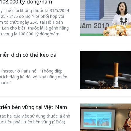
à 108.000 tỷ đồng/năm
y Thế giới không thuốc lá 31/5/2024
 25 - 31/5 do Bộ Y tế phối hợp với
am tổ chức ngày 26/5 tại Hồ Hoàn
Lan cho biết, thuốc lá là gánh nặng
tử vong là 108.000 tỷ đồng/năm
miễn dịch có thể kéo dài
 Pasteur ở Paris nói: "Thông điệp
i ích đáng kể đối với khả năng miễn
huốc.”
triển bền vững tại Việt Nam
ác hại của việc sử dụng thuốc lá ảnh
ục tiêu phát triển bền vững (SDGs)