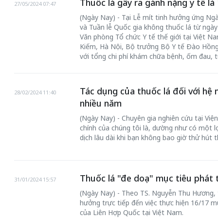
Thuốc lá gây ra gánh nặng y tế l
27/05/2024 07:47
(Ngày Nay) - Tại Lễ mít tinh hưởng ứng Ngà
và Tuần lễ Quốc gia không thuốc lá từ ngày
Văn phòng Tổ chức Y tế thế giới tại Việt N
Kiếm, Hà Nội, Bộ trưởng Bộ Y tế Đào Hồng 
với tổng chi phí khám chữa bệnh, ốm đau, 
Tác dụng của thuốc lá đối với hệ 
28/02/2024 11:40
nhiều năm
(Ngày Nay) - Chuyên gia nghiên cứu tại Viện
chính của chúng tôi là, dường như có một lợ
dịch lâu dài khi bạn không bao giờ thử hút t
Thuốc lá "đe doạ" mục tiêu phát 
31/01/2024 15:57
(Ngày Nay) - Theo TS. Nguyễn Thu Hương, t
hưởng trực tiếp đến việc thực hiện 16/17 m
của Liên Hợp Quốc tại Việt Nam.