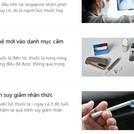
c đầu tiên tại Singapore nhằm phát
uy cơ, dù là người hút thuốc hay
 hệ mới vào danh mục cấm
50 năm Việt 
m gia
50 năm Việt Nam gia
nhập UNESCO
uốc lá điện tử, thuốc lá nung nóng
 Khơi
nhập UNESCO: Khơi
nguồn nội lực 
ng điều đã được thông qua trong
n hóa,
nguồn nội lực văn hóa,
định hình vị t
 kiến
định hình vị thế kiến
tạo | Kỳ 1: K
g kiến
tạo | Kỳ 3: Hội nhập
hòa bình thể h
ạo mới
quốc tế bằng bản lĩnh
quyết định l
nh suy giảm nhận thức
Việt Nam
iệc bỏ thuốc lá - ngay cả ở độ tuổi
chậm lại quá trình suy giảm nhận