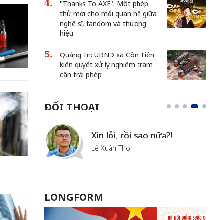
"Thanks To AXE": Một phép
thử mới cho mối quan hệ giữa
nghệ sĩ, fandom và thương
hiệu
Quảng Trị: UBND xã Cồn Tiên
kiên quyết xử lý nghiêm trạm
cân trái phép
ĐỐI THOẠI
i
Xin lỗi, rồi sao nữa?!
ủa Hà
Lê Xuân Thọ
LONGFORM