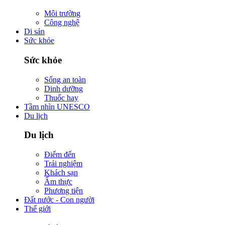
Môi trường
Công nghệ
Di sản
Sức khỏe
Sức khỏe
Sống an toàn
Dinh dưỡng
Thuốc hay
Tầm nhìn UNESCO
Du lịch
Du lịch
Điểm đến
Trải nghiệm
Khách sạn
Ẩm thực
Phương tiện
Đất nước - Con người
Thế giới