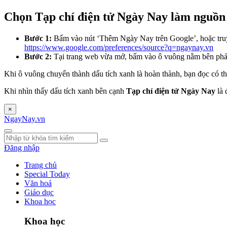
Chọn Tạp chí điện tử Ngày Nay làm nguồn 
Bước 1:
Bấm vào nút ‘Thêm Ngày Nay trên Google’, hoặc tru
https://www.google.com/preferences/source?q=ngaynay.vn
Bước 2:
Tại trang web vừa mở, bấm vào ô vuông nằm bên ph
Khi ô vuông chuyển thành dấu tích xanh là hoàn thành, bạn đọc có th
Khi nhìn thấy dấu tích xanh bên cạnh
Tạp chí điện tử Ngày Nay
là 
×
NgayNay.vn
Đăng nhập
Trang chủ
Special Today
Văn hoá
Giáo dục
Khoa học
Khoa học