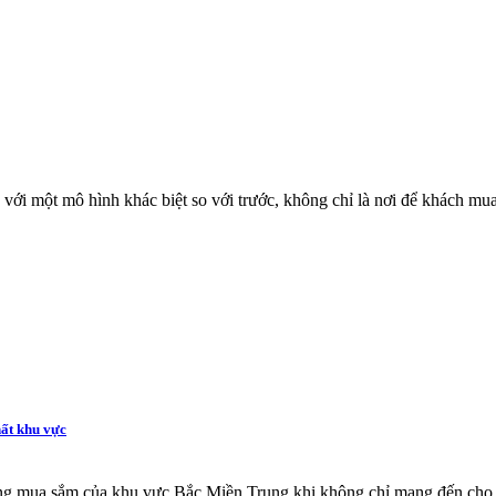
ới một mô hình khác biệt so với trước, không chỉ là nơi để khách mua 
hất khu vực
ờng mua sắm của khu vực Bắc Miền Trung khi không chỉ mang đến cho 