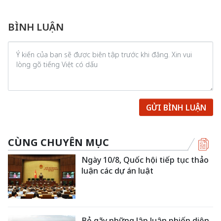
BÌNH LUẬN
GỬI BÌNH LUẬN
CÙNG CHUYÊN MỤC
Ngày 10/8, Quốc hội tiếp tục thảo
luận các dự án luật
Bẻ gãy những lập luận phiến diện