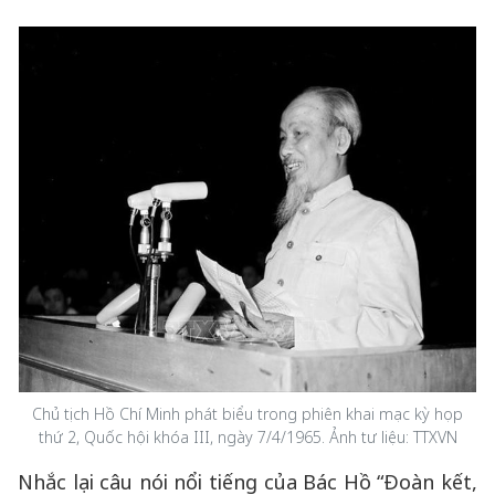
Chủ tịch Hồ Chí Minh phát biểu trong phiên khai mạc kỳ họp
thứ 2, Quốc hội khóa III, ngày 7/4/1965. Ảnh tư liệu: TTXVN
Nhắc lại câu nói nổi tiếng của Bác Hồ “Đoàn kết,