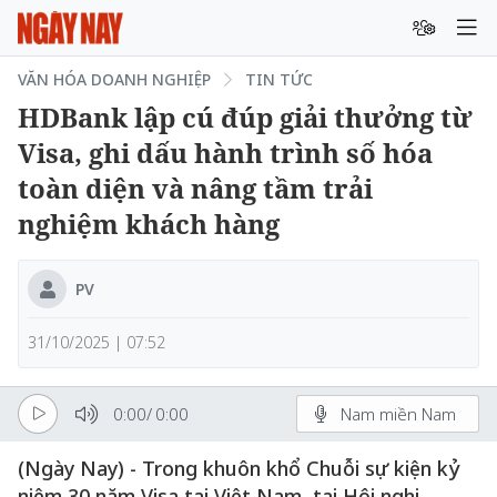
VĂN HÓA DOANH NGHIỆP
TIN TỨC
HDBank lập cú đúp giải thưởng từ
Visa, ghi dấu hành trình số hóa
toàn diện và nâng tầm trải
nghiệm khách hàng
PV
31/10/2025 | 07:52
0:00
/
0:00
Nam miền Nam
(Ngày Nay) - Trong khuôn khổ Chuỗi sự kiện kỷ
niệm 30 năm Visa tại Việt Nam, tại Hội nghị