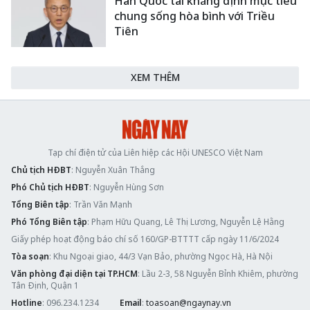
Hàn Quốc tái khẳng định mục tiêu
chung sống hòa bình với Triều
Tiên
XEM THÊM
Tạp chí điện tử của Liên hiệp các Hội UNESCO Việt Nam
Chủ tịch HĐBT
: Nguyễn Xuân Thắng
Phó Chủ tịch HĐBT
: Nguyễn Hùng Sơn
Tổng Biên tập
: Trần Văn Mạnh
Phó Tổng Biên tập
: Phạm Hữu Quang, Lê Thị Lương, Nguyễn Lệ Hằng
Giấy phép hoạt động báo chí số 160/GP-BTTTT cấp ngày 11/6/2024
Tòa soạn
: Khu Ngoại giao, 44/3 Vạn Bảo, phường Ngọc Hà, Hà Nội
Văn phòng đại diện tại TP.HCM
: Lầu 2-3, 58 Nguyễn Bỉnh Khiêm, phường
Tân Định, Quận 1
Hotline
: 096.234.1234
Email
:
toasoan@ngaynay.vn