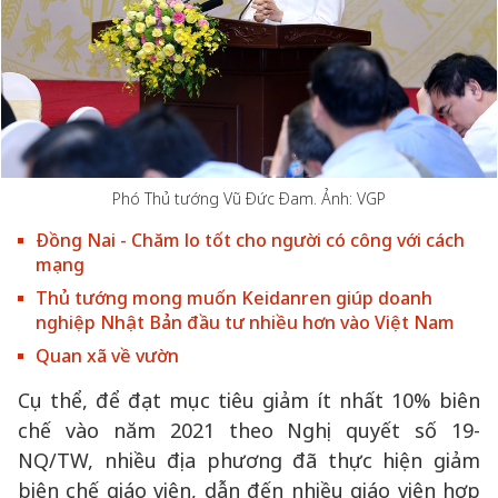
Phó Thủ tướng Vũ Đức Đam. Ảnh: VGP
Đồng Nai - Chăm lo tốt cho người có công với cách
mạng
Thủ tướng mong muốn Keidanren giúp doanh
nghiệp Nhật Bản đầu tư nhiều hơn vào Việt Nam
Quan xã về vườn
Cụ thể, để đạt mục tiêu giảm ít nhất 10% biên
chế vào năm 2021 theo Nghị quyết số 19-
NQ/TW, nhiều địa phương đã thực hiện giảm
biên chế giáo viên, dẫn đến nhiều giáo viên hợp