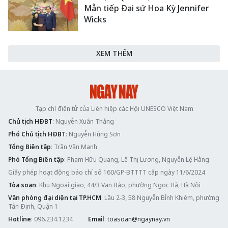
Mẫn tiếp Đại sứ Hoa Kỳ Jennifer
Wicks
XEM THÊM
Tạp chí điện tử của Liên hiệp các Hội UNESCO Việt Nam
Chủ tịch HĐBT
: Nguyễn Xuân Thắng
Phó Chủ tịch HĐBT
: Nguyễn Hùng Sơn
Tổng Biên tập
: Trần Văn Mạnh
Phó Tổng Biên tập
: Phạm Hữu Quang, Lê Thị Lương, Nguyễn Lệ Hằng
Giấy phép hoạt động báo chí số 160/GP-BTTTT cấp ngày 11/6/2024
Tòa soạn
: Khu Ngoại giao, 44/3 Vạn Bảo, phường Ngọc Hà, Hà Nội
Văn phòng đại diện tại TP.HCM
: Lầu 2-3, 58 Nguyễn Bỉnh Khiêm, phường
Tân Định, Quận 1
Hotline
: 096.234.1234
Email
:
toasoan@ngaynay.vn