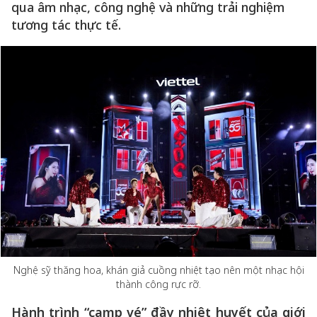
qua âm nhạc, công nghệ và những trải nghiệm
tương tác thực tế.
Nghệ sỹ thăng hoa, khán giả cuồng nhiệt tạo nên một nhạc hội
thành công rực rỡ.
Hành trình “camp vé” đầy nhiệt huyết của giới