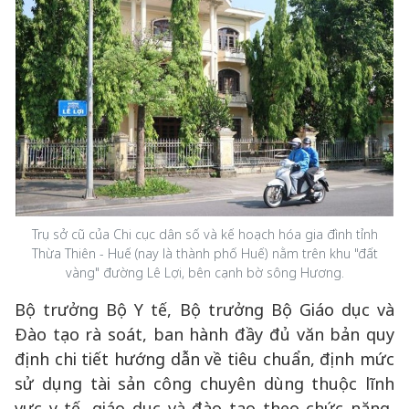
Trụ sở cũ của Chi cục dân số và kế hoạch hóa gia đình tỉnh
Thừa Thiên - Huế (nay là thành phố Huế) nằm trên khu "đất
vàng" đường Lê Lợi, bên cạnh bờ sông Hương.
Bộ trưởng Bộ Y tế, Bộ trưởng Bộ Giáo dục và
Đào tạo rà soát, ban hành đầy đủ văn bản quy
định chi tiết hướng dẫn về tiêu chuẩn, định mức
sử dụng tài sản công chuyên dùng thuộc lĩnh
vực y tế, giáo dục và đào tạo theo chức năng,