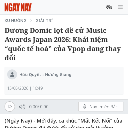
XU HƯỚNG
GIẢI TRÍ
Dương Domic lọt đề cử Music
Awards Japan 2026: Khái niệm
“quốc tế hoá” của Vpop đang thay
đổi
Hữu Quyết - Hương Giang
15/05/2026 | 16:49
0:00
/
0:00
Nam miền Bắc
(Ngày Nay) - Mới đây, ca khúc “Mất Kết Nối” của
Dương Domic đã được đề cử cho giải thưởng