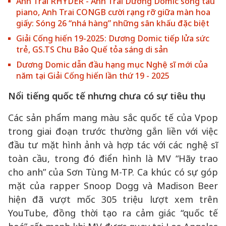
Anh Trai RHYDER - Anh Trai Dương Domic song tấu
piano, Anh Trai CONGB cười rạng rỡ giữa màn hoa
giấy: Sóng 26 “nhá hàng” những sân khấu đặc biệt
Giải Cống hiến 19-2025: Dương Domic tiếp lửa sức
trẻ, GS.TS Chu Bảo Quế tỏa sáng di sản
Dương Domic dẫn đầu hạng mục Nghệ sĩ mới của
năm tại Giải Cống hiến lần thứ 19 - 2025
Nổi tiếng quốc tế nhưng chưa có sự tiêu thụ
Các sản phẩm mang màu sắc quốc tế của Vpop
trong giai đoạn trước thường gắn liền với việc
đầu tư mặt hình ảnh và hợp tác với các nghệ sĩ
toàn cầu, trong đó điển hình là MV “Hãy trao
cho anh” của Sơn Tùng M-TP. Ca khúc có sự góp
mặt của rapper Snoop Dogg và Madison Beer
hiện đã vượt mốc 305 triệu lượt xem trên
YouTube, đồng thời tạo ra cảm giác “quốc tế