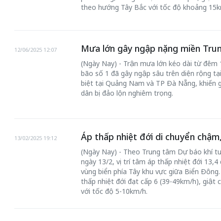
theo hướng Tây Bắc với tốc độ khoảng 15k
Mưa lớn gây ngập nặng miền Trung,
12/06/2025 12:07
(Ngày Nay) - Trận mưa lớn kéo dài từ đêm
bão số 1 đã gây ngập sâu trên diện rộng tạ
biệt tại Quảng Nam và TP Đà Nẵng, khiến gi
dân bị đảo lộn nghiêm trọng.
Áp thấp nhiệt đới di chuyển chậ
13/02/2025 19:12
(Ngày Nay) - Theo Trung tâm Dự báo khí tư
ngày 13/2, vị trí tâm áp thấp nhiệt đới 13,4
vùng biển phía Tây khu vực giữa Biển Đông
thấp nhiệt đới đạt cấp 6 (39-49km/h), giật
với tốc độ 5-10km/h.