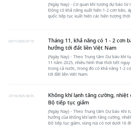
(Ngày Nay) - Cơ quan khí tượng dự báo từ 
Đông có khả năng xuất hiện 1-2 cơn bão, áp
quốc tiếp tục xuất hiện các hiện tượng thời
Tháng 11, khả năng có 1 - 2 cơn b
02/11/2025 07:19
50 năm Việt Nam gia
50 năm Việt Na
hưởng tới đất liền Việt Nam
nhập UNESCO: Khơi
nhập UNESCO:
(Ngày Nay) - Theo Trung tâm Dự báo khí tư
 vào
nguồn nội lực văn hóa,
nguồn nội lực vă
11 năm 2025, nhiều hình thái thời tiết ngu
riển
định hình vị thế kiến
định hình vị thế
trong cả nước, trong đó có khả năng 1-2 c
tới đất liền Việt Nam.
ô qua
tạo | Kỳ 4: Sáng kiến
tạo | Kỳ 3: Hội
a
làm nên diện mạo mới
quốc tế bằng bả
Việt Nam
Không khí lạnh tăng cường, nhiệt
27/10/2025 06:55
Bộ tiếp tục giảm
(Ngày Nay) - Theo Trung tâm Dự báo Khí t
hưởng của không khí lạnh tăng cường, nhiệ
Bộ tiếp tục giảm, vùng núi có nơi dưới 16 đ