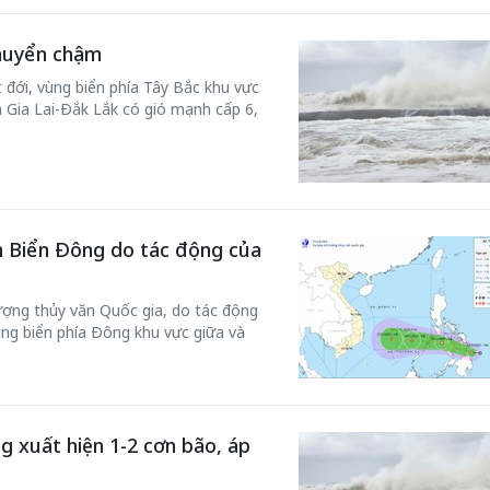
chuyển chậm
 đới, vùng biển phía Tây Bắc khu vực
h Gia Lai-Đắk Lắk có gió mạnh cấp 6,
n Biển Đông do tác động của
 một ngôi
Xin lỗi, rồi sao nữa?!
 Hồng của Hà
Lê Xuân Thọ
ợng thủy văn Quốc gia, do tác động
vùng biển phía Đông khu vực giữa và
g xuất hiện 1-2 cơn bão, áp