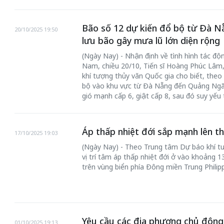
Bão số 12 dự kiến đổ bộ từ Đà N
20/10/2025 19:50
lưu bão gây mưa lũ lớn diện rộng
(Ngày Nay) - Nhận định về tình hình tác độn
Nam, chiều 20/10, Tiến sĩ Hoàng Phúc Lâ
khí tượng thủy văn Quốc gia cho biết, theo
bộ vào khu vực từ Đà Nẵng đến Quảng Ngãi
gió mạnh cấp 6, giật cấp 8, sau đó suy yếu t
Áp thấp nhiệt đới sắp mạnh lên t
17/10/2025 19:03
(Ngày Nay) - Theo Trung tâm Dự báo khí tư
vị trí tâm áp thấp nhiệt đới ở vào khoảng 1
trên vùng biển phía Đông miền Trung Philipp
Yêu cầu các địa phương chủ động 
01/10/2025 19:13