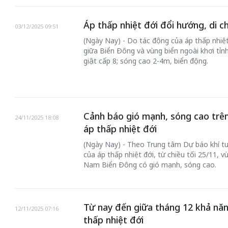
Áp thấp nhiệt đới đổi hướng, di 
03/12/2025 09:51
(Ngày Nay) - Do tác động của áp thấp nhiệt
giữa Biển Đông và vùng biển ngoài khơi tỉn
giật cấp 8; sóng cao 2-4m, biển động.
Cảnh báo gió mạnh, sóng cao trê
24/11/2025 18:08
Bắc Biên - Giữ
áp thấp nhiệt đới
 đến chơi nhà
làng ven sông
(Ngày Nay) - Theo Trung tâm Dự báo khí tư
Nội
của áp thấp nhiệt đới, từ chiều tối 25/11, 
TS. Trần Kim Hào
Nam Biển Đông có gió mạnh, sóng cao.
Từ nay đến giữa tháng 12 khả năn
12/11/2025 07:16
thấp nhiệt đới