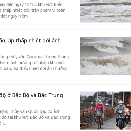
nay đến ngày 10/12, khu vực Biển
 thấp nhiệt đới; trên phạm vi toàn
 tiết nguy hiểm.
50 năm Việt Nam gia
ão, áp thấp nhiệt đới ảnh
m gia
nhập UNESCO: Khơi
50 năm Việt 
 Khơi
nguồn nội lực văn hóa,
nhập UNESCO
ợng thủy văn Quốc gia, trong tháng
n hóa,
định hình vị thế kiến
nguồn nội lực, 
y hiểm ảnh hưởng tới nhiều khu vực
 kiến
tạo | Kỳ 1: Khát vọng
vị thế kiến tạo
ơn bão, áp thấp nhiệt đới ảnh hưởng
 nhập
hòa bình thể hiện trong
Chuyển hóa 
n lĩnh
quyết định lịch sử
thành động l
triển
 độ ở Bắc Bộ và Bắc Trung
ượng Thủy văn Quốc gia, do ảnh
t độ tại khu vực Bắc Bộ và Bắc Trung
ộ C.