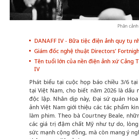
Phân cảnh
50 năm Việt Nam gia
50 năm Việt Na
DANAFF IV - Bữa tiệc điện ảnh quy tụ n
nhập UNESCO: Khơi
nhập UNESCO:
Giám đốc nghệ thuật Directors’ Fortnigh
 vào
nguồn nội lực văn hóa,
nguồn nội lực vă
Tên tuổi lớn của nền điện ảnh xứ Cảng
riển
định hình vị thế kiến
định hình vị thế
IV
ô qua
tạo | Kỳ 4: Sáng kiến
tạo | Kỳ 3: Hội
a
làm nên diện mạo mới
quốc tế bằng bả
Phát biểu tại cuộc họp báo chiều 3/6 tạ
Việt Nam
tại Việt Nam, cho biết năm 2026 là dấu
độc lập. Nhân dịp này, Đại sứ quán Hoa 
ảnh Việt Nam giới thiệu các tác phẩm kin
làm phim. Theo bà Courtney Beale, nhữ
các giá trị đậm chất Mỹ như tự do, lòng
sức mạnh cộng đồng, mà còn mang ý nghĩ