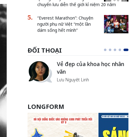
chuyến lưu diễn thế giới kỉ niệm 20 năm
“Everest Marathon”: Chuyện
người phụ nữ Việt “một lần
dám sống hết mình”
ĐỐI THOẠI
Vẻ đẹp của khoa học nhân
văn
Lưu Nguyệt Linh
LONGFORM