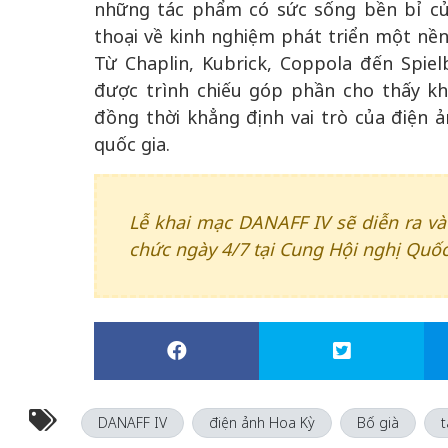
những tác phẩm có sức sống bền bỉ củ
thoại về kinh nghiệm phát triển một nề
Từ Chaplin, Kubrick, Coppola đến Spie
được trình chiếu góp phần cho thấy kh
đồng thời khẳng định vai trò của điện 
quốc gia.
Lễ khai mạc DANAFF IV sẽ diễn ra vào
chức ngày 4/7 tại Cung Hội nghị Quốc
DANAFF IV
điện ảnh Hoa Kỳ
Bố già
t