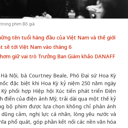
 trong phim Bố già
50 năm Việt Nam gia
m gia
nhập UNESCO: Khơi
50 năm Việt 
hững tên tuổi hàng đầu của Việt Nam và thế giới
 Khơi
nguồn nội lực văn hóa,
nhập UNESCO
t sẽ tới Việt Nam vào tháng 6
n hóa,
định hình vị thế kiến
nguồn nội lực, 
 Thơm giữ vai trò Trưởng Ban Giám khảo DANAFF
 kiến
tạo | Kỳ 1: Khát vọng
vị thế kiến tạo
 nhập
hòa bình thể hiện trong
Chuyển hóa 
n lĩnh
quyết định lịch sử
thành động l
i Hà Nội, bà Courtney Beale, Phó Đại sứ Hoa Kỳ
triển
 mốc đặc biệt khi Hoa Kỳ kỷ niệm 250 năm ngày
Kỳ phối hợp Hiệp hội Xúc tiến phát triển Điện
h điển của điện ảnh Mỹ, trải dài qua một thế kỷ
ng bộ phim được lựa chọn không chỉ phản ánh
 dũng cảm, nghị lực cá nhân, lòng yêu nước và
a phổ quát, góp phần kết nối các nền văn hóa