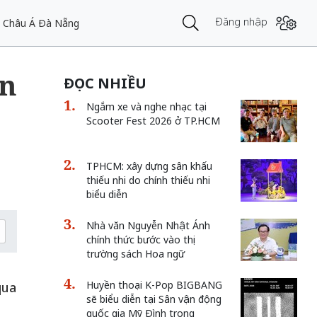
Đăng nhập
im Châu Á Đà Nẵng
ện
ĐỌC NHIỀU
Ngắm xe và nghe nhạc tại
Scooter Fest 2026 ở TP.HCM
TPHCM: xây dựng sân khấu
thiếu nhi do chính thiếu nhi
biểu diễn
Nhà văn Nguyễn Nhật Ánh
chính thức bước vào thị
trường sách Hoa ngữ
Huyền thoại K-Pop BIGBANG
qua
sẽ biểu diễn tại Sân vận động
quốc gia Mỹ Đình trong