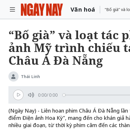
Văn hoá
“Bố già” và l
“Bố già” và loạt tác
ảnh Mỹ trình chiếu 
Châu Á Đà Nẵng
Thái Linh
0:00
/
0:00
(Ngày Nay) - Liên hoan phim Châu Á Đà Nẵng lần t
điểm Điện ảnh Hoa Kỳ”, mang đến cho khán giả hàn
nhiều giai đoạn, từ thời kỳ phim câm đến các thàn