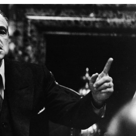
 một ngôi
Xin lỗi, rồi sao nữa?!
 Hồng của Hà
Lê Xuân Thọ