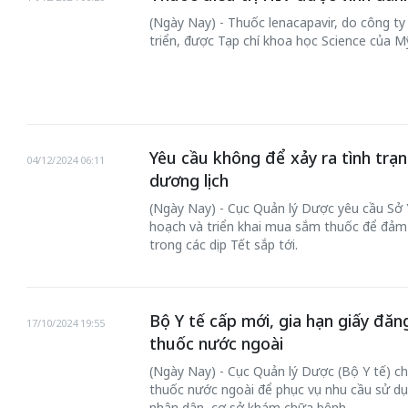
(Ngày Nay) - Thuốc lenacapavir, do công ty
triển, được Tạp chí khoa học Science của M
Yêu cầu không để xảy ra tình trạn
04/12/2024 06:11
dương lịch
(Ngày Nay) - Cục Quản lý Dược yêu cầu Sở Y
hoạch và triển khai mua sắm thuốc để đảm
trong các dịp Tết sắp tới.
Bộ Y tế cấp mới, gia hạn giấy đă
17/10/2024 19:55
thuốc nước ngoài
(Ngày Nay) - Cục Quản lý Dược (Bộ Y tế) ch
thuốc nước ngoài để phục vụ nhu cầu sử dụ
nhân dân, cơ sở khám chữa bệnh...