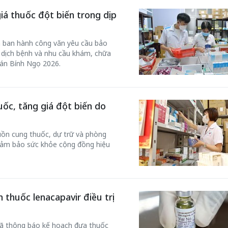
iá thuốc đột biến trong dịp
ã ban hành công văn yêu cầu bảo
dịch bệnh và nhu cầu khám, chữa
đán Bính Ngọ 2026.
uốc, tăng giá đột biến do
 một ngôi
uồn cung thuốc, dự trữ và phòng
Xin lỗi, rồi sao nữa?!
 Hồng của Hà
 đảm bảo sức khỏe cộng đồng hiệu
Lê Xuân Thọ
 thuốc lenacapavir điều trị
đã thông báo kế hoạch đưa thuốc