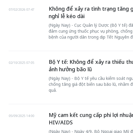
Không để xảy ra tình trạng tăng g
07/02/2026 07:47
nghỉ lễ kéo dài
(Ngày Nay) - Cục Quản lý Dược (Bộ Y tế) đ
đảm cung ứng thuốc phục vụ phòng, chống 
bệnh của người dân trong dịp Tết Nguyên 
Bộ Y tế: Không để xảy ra thiếu th
02/10/2025 07:05
ảnh hưởng bão lũ
Bắc Biên - Giữ
(Ngày Nay) - Bộ Y tế yêu cầu kiểm soát ng
 đến chơi nhà
làng ven sông
chống tăng giá đột biến sau bão lũ, nhằm
quả.
Nội
TS. Trần Kim Hào
Mỹ cam kết cung cấp phi lợi nhuận
05/09/2025 14:00
HIV/AIDS
(Ngày Nay) - Ngày 4/9, Bộ Ngoại giao Mỹ 