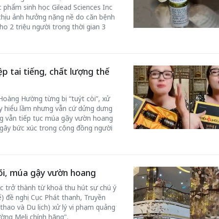
c phẩm sinh học Gilead Sciences Inc
a chịu ảnh hưởng nặng nề do căn bệnh
ho 2 triệu người trong thời gian 3
 tai tiếng, chất lượng thế
50 năm Việt Nam gia
m gia
nhập UNESCO: Khơi
50 năm Việt 
 Khơi
nguồn nội lực văn hóa,
nhập UNESCO
oàng Hường từng bị “tuýt còi”, xử
y hiểu lầm nhưng vẫn cứ dửng dưng
n hóa,
định hình vị thế kiến
nguồn nội lực, 
g vẫn tiếp tục múa gậy vườn hoang
 kiến
tạo | Kỳ 1: Khát vọng
vị thế kiến tạo
 gây bức xúc trong cộng đồng người
 nhập
hòa bình thể hiện trong
Chuyển hóa 
n lĩnh
quyết định lịch sử
thành động l
triển
i, múa gậy vườn hoang
c trở thành từ khoá thu hút sự chú ý
) đề nghị Cục Phát thanh, Truyền
thao và Du lịch) xử lý vi phạm quảng
ng Meli chính hãng".