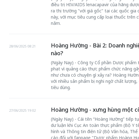
điều trị HIV/AIDS lenacapavir của hãng dượ
ra thị trường "với giá gốc" tại các quốc gi
này, với mục tiêu cung cấp loại thuốc trên c
năm.
Hoàng Hường - Bài 2: Doanh nghiệp
28/06/2025 08:21
nào?
50 năm Việt Nam gia
50 năm Việt Na
nhập UNESCO: Khơi
nhập UNESCO:
(Ngày Nay) - Công ty Cổ phần Dược phẩm H
phạt vì quảng cáo thực phẩm chức năng gâ
 vào
nguồn nội lực văn hóa,
nguồn nội lực vă
như chưa có chuyện gì xảy ra? Hoàng Hườn
riển
định hình vị thế kiến
định hình vị thế
với nhiều sản phẩm bị nghi ngờ chất lượng,
ô qua
tạo | Kỳ 4: Sáng kiến
tạo | Kỳ 3: Hội
tiêu dùng.
a
làm nên diện mạo mới
quốc tế bằng bả
Việt Nam
Hoàng Hường - xưng hùng một cõ
27/06/2025 19:02
(Ngày Nay) - Cái tên “Hoàng Hường” tiếp tụ
dư luận khi Cục An toàn thực phẩm (Bộ Y tế
hình và Thông tin điện tử (Bộ Văn hóa, Thể 
cáo đối với fanpage "Dược phẩm Hoàng Hườ