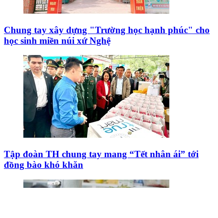
Chung tay xây dựng "Trường học hạnh phúc" cho
học sinh miền núi xứ Nghệ
Tập đoàn TH chung tay mang “Tết nhân ái” tới
đồng bào khó khăn