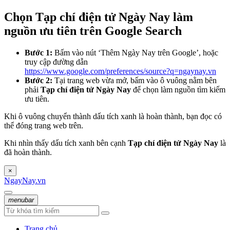
Chọn Tạp chí điện tử Ngày Nay làm
nguồn ưu tiên trên Google Search
Bước 1:
Bấm vào nút ‘Thêm Ngày Nay trên Google’, hoặc
truy cập đường dẫn
https://www.google.com/preferences/source?q=ngaynay.vn
Bước 2:
Tại trang web vừa mở, bấm vào ô vuông nằm bên
phải
Tạp chí điện tử Ngày Nay
để chọn làm nguồn tìm kiếm
ưu tiên.
Khi ô vuông chuyển thành dấu tích xanh là hoàn thành, bạn đọc có
thể đóng trang web trên.
Khi nhìn thấy dấu tích xanh bên cạnh
Tạp chí điện tử Ngày Nay
là
đã hoàn thành.
×
NgayNay.vn
menubar
Trang chủ