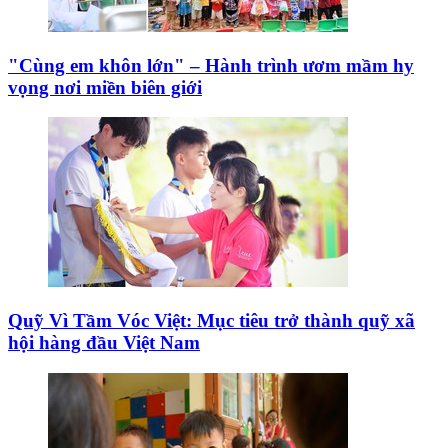
"Cùng em khôn lớn" – Hành trình ươm mầm hy
vọng nơi miền biên giới
Quỹ Vì Tầm Vóc Việt: Mục tiêu trở thành quỹ xã
hội hàng đầu Việt Nam