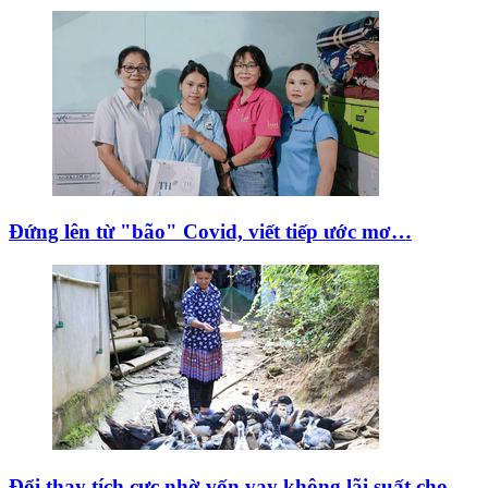
Đứng lên từ "bão" Covid, viết tiếp ước mơ…
Đổi thay tích cực nhờ vốn vay không lãi suất cho