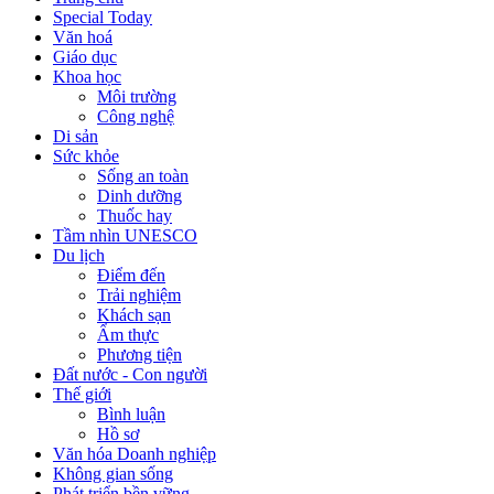
Special Today
Văn hoá
Giáo dục
Khoa học
Môi trường
Công nghệ
Di sản
Sức khỏe
Sống an toàn
Dinh dưỡng
Thuốc hay
Tầm nhìn UNESCO
Du lịch
Điểm đến
Trải nghiệm
Khách sạn
Ẩm thực
Phương tiện
Đất nước - Con người
Thế giới
Bình luận
Hồ sơ
Văn hóa Doanh nghiệp
Không gian sống
Phát triển bền vững