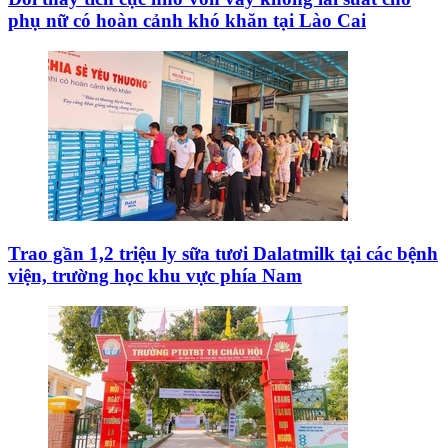
phụ nữ có hoàn cảnh khó khăn tại Lào Cai
Trao gần 1,2 triệu ly sữa tươi Dalatmilk tại các bệnh
viện, trường học khu vực phía Nam