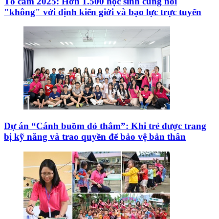
Tô cam 2025: Hơn 1.500 học sinh cùng nói
"không" với định kiến giới và bạo lực trực tuyến
Dự án “Cánh buồm đỏ thắm”: Khi trẻ được trang
bị kỹ năng và trao quyền để bảo vệ bản thân