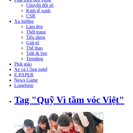
Chuyển đổi số
Kinh tế xanh
CSR
Xu hướng
Làm đẹp
Thời trang
Tiêu dùng
Giải trí
Thể thao
Talk & See
Trending
Phật giáo
Xe và Công nghệ
E-PAPER
News Game
Longform
Tag "Quỹ Vì tầm vóc Việt"