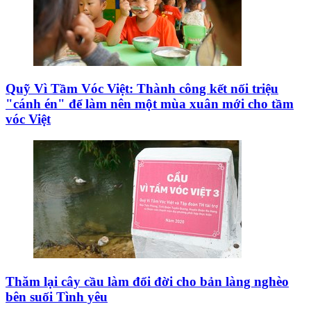
Quỹ Vì Tầm Vóc Việt: Thành công kết nối triệu
"cánh én" để làm nên một mùa xuân mới cho tầm
vóc Việt
Thăm lại cây cầu làm đổi đời cho bản làng nghèo
bên suối Tình yêu