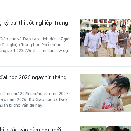
g ký dự thi tốt nghiệp Trung
Giáo dục và Đào tạo, tính đến 17 giờ
i tốt nghiệp Trung học Phổ thông
ổng số 1.223.776 thí sinh đăng ký dự
 một ngôi
Xin lỗi, rồi sao nữa?!
đại học 2026 ngay từ tháng
 Hồng của Hà
Lê Xuân Thọ
ổn định như 2025 nhưng từ năm 2027
ì vậy, năm 2026, Bộ Giáo dục và Đào
huẩn bị cho vấn đề này.
 khi bước vào năm học mới