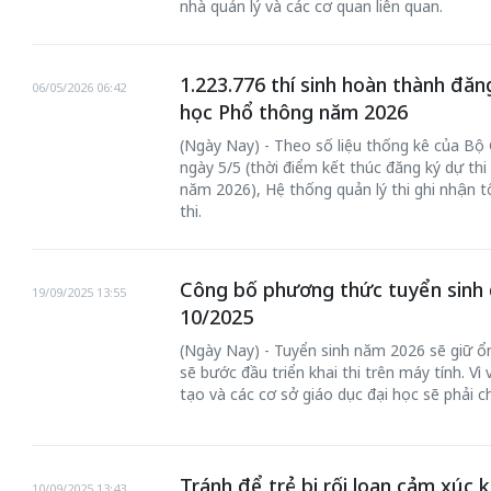
nhà quản lý và các cơ quan liên quan.
1.223.776 thí sinh hoàn thành đăn
06/05/2026 06:42
học Phổ thông năm 2026
(Ngày Nay) - Theo số liệu thống kê của Bộ 
ngày 5/5 (thời điểm kết thúc đăng ký dự th
năm 2026), Hệ thống quản lý thi ghi nhận t
thi.
Bắc Biên - Giữ
 đến chơi nhà
Công bố phương thức tuyển sinh 
làng ven sông
19/09/2025 13:55
10/2025
Nội
TS. Trần Kim Hào
(Ngày Nay) - Tuyển sinh năm 2026 sẽ giữ 
sẽ bước đầu triển khai thi trên máy tính. V
tạo và các cơ sở giáo dục đại học sẽ phải c
Tránh để trẻ bị rối loạn cảm xúc
10/09/2025 13:43