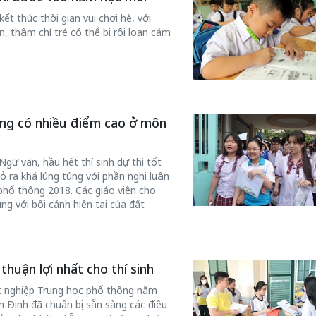
t thúc thời gian vui chơi hè, với
ớn, thậm chí trẻ có thể bị rối loạn cảm
50 năm Việt Nam gia
m gia
nhập UNESCO: Khơi
50 năm Việt 
ông có nhiều điểm cao ở môn
 Khơi
nguồn nội lực văn hóa,
nhập UNESCO
n hóa,
định hình vị thế kiến
nguồn nội lực, 
gữ văn, hầu hết thí sinh dự thi tốt
 kiến
tạo | Kỳ 1: Khát vọng
vị thế kiến tạo
 ra khá lúng túng với phần nghị luận
 nhập
hòa bình thể hiện trong
Chuyển hóa 
 phổ thông 2018. Các giáo viên cho
n lĩnh
quyết định lịch sử
thành động l
ng với bối cảnh hiện tại của đất
triển
huận lợi nhất cho thí sinh
ốt nghiệp Trung học phổ thông năm
am Định đã chuẩn bị sẵn sàng các điều