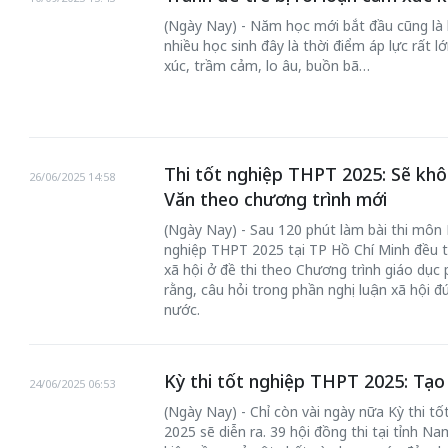
(Ngày Nay) - Năm học mới bắt đầu cũng là kế
nhiều học sinh đây là thời điểm áp lực rất l
xúc, trầm cảm, lo âu, buồn bã…
50 năm Việt Nam gia
50 năm Việt Na
Thi tốt nghiệp THPT 2025: Sẽ kh
26/06/2025 14:58
nhập UNESCO: Khơi
nhập UNESCO:
Văn theo chương trình mới
 vào
nguồn nội lực văn hóa,
nguồn nội lực vă
riển
định hình vị thế kiến
(Ngày Nay) - Sau 120 phút làm bài thi môn N
định hình vị thế
nghiệp THPT 2025 tại TP Hồ Chí Minh đều tỏ
ô qua
tạo | Kỳ 4: Sáng kiến
tạo | Kỳ 3: Hội
xã hội ở đề thi theo Chương trình giáo dục
a
làm nên diện mạo mới
quốc tế bằng bả
rằng, câu hỏi trong phần nghị luận xã hội đú
Việt Nam
nước.
Kỳ thi tốt nghiệp THPT 2025: Tạo t
24/06/2025 06:53
(Ngày Nay) - Chỉ còn vài ngày nữa Kỳ thi t
2025 sẽ diễn ra. 39 hội đồng thi tại tỉnh N