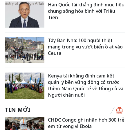
Hàn Quốc tái khẳng định mục tiêu
chung sống hòa bình với Triều
Tiên
Tây Ban Nha: 100 người thiệt
mạng trong vụ vượt biển ồ ạt vào
Ceuta
Kenya tái khẳng định cam kết
quản lý bền vững đồng cỏ trước
thềm Năm Quốc tế về Đồng cỏ và
Người chăn nuôi
TIN MỚI
CHDC Congo ghi nhận hơn 300 trẻ
em tử vong vì Ebola