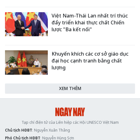
Việt Nam-Thái Lan nhất trí thúc
đẩy triển khai thực chất Chiến
lược "Ba kết nối"
Khuyến khích các cơ sở giáo dục
đại học cạnh tranh bằng chất
lượng
XEM THÊM
Tạp chí điện tử của Liên hiệp các Hội UNESCO Việt Nam
Chủ tịch HĐBT
: Nguyễn Xuân Thắng
Phó Chủ tịch HĐBT
: Nguyễn Hùng Sơn