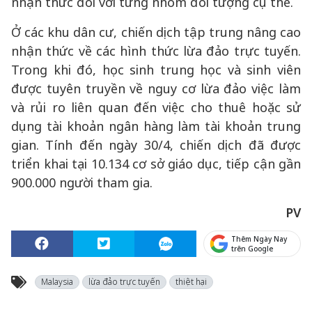
nhận thức đối với từng nhóm đối tượng cụ thể.
Ở các khu dân cư, chiến dịch tập trung nâng cao
nhận thức về các hình thức lừa đảo trực tuyến.
Trong khi đó, học sinh trung học và sinh viên
được tuyên truyền về nguy cơ lừa đảo việc làm
và rủi ro liên quan đến việc cho thuê hoặc sử
dụng tài khoản ngân hàng làm tài khoản trung
gian. Tính đến ngày 30/4, chiến dịch đã được
triển khai tại 10.134 cơ sở giáo dục, tiếp cận gần
900.000 người tham gia.
PV
Thêm Ngày Nay
trên Google
Malaysia
lừa đảo trực tuyến
thiệt hại