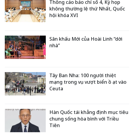
Thông cáo báo chí số 4, Kỳ họp
không thường lệ thứ Nhất, Quốc
hội khóa XVI
Sân khấu Mới của Hoài Linh “dời
nhà”
Tây Ban Nha: 100 người thiệt
mạng trong vụ vượt biển ồ ạt vào
Ceuta
Hàn Quốc tái khẳng định mục tiêu
chung sống hòa bình với Triều
Tiên