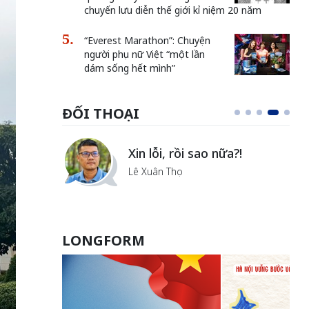
chuyến lưu diễn thế giới kỉ niệm 20 năm
“Everest Marathon”: Chuyện
người phụ nữ Việt “một lần
dám sống hết mình”
ĐỐI THOẠI
Vẻ đẹp của khoa học 
o nữa?!
văn
Lưu Nguyệt Linh
LONGFORM