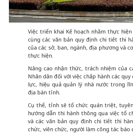
Việc triển khai Kế hoạch nhằm thực hiện
50 năm Việt Nam gia
50 năm 
cùng các văn bản quy định chi tiết thi h
nhập UNESCO: Khơi
nhập U
của các sở, ban, ngành, địa phương và cơ
ng bước vào
nguồn nội lực văn hóa,
nguồn nộ
thực hiện.
 phát triển
định hình vị thế kiến
định hì
: Thủ đô qua
tạo | Kỳ 4: Sáng kiến
tạo | K
Nâng cao nhận thức, trách nhiệm của cá
nh số hóa
làm nên diện mạo mới
quốc tế 
Nhân dân đối với việc chấp hành các quy 
Việt 
lực, hiệu quả quản lý nhà nước trong lĩ
địa bàn tỉnh.
Cụ thể, tỉnh sẽ tổ chức quán triệt, tuyê
hướng dẫn thi hành thông qua việc tổ chứ
và các văn bản quy định chi tiết thi hà
chức, viên chức, người làm công tác báo c