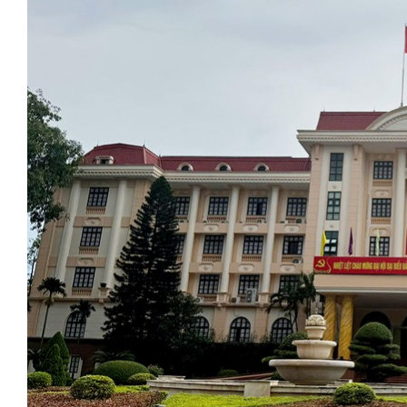
Bắc B
Khách đến chơi nhà
làng 
Lê Hiền
Nội
TS. Trầ