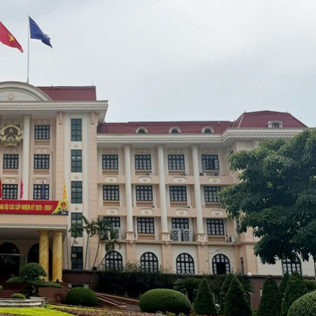
iên - Giữ một ngôi
Xin lỗi, rồi sa
ven sông Hồng của Hà
Lê Xuân Thọ
n Kim Hào