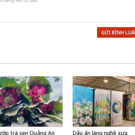
GỬI BÌNH LU
 ướp trà sen Quảng An
Dấu ấn làng nghề xưa