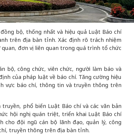
50 năm Việt Nam gia
 đồng bộ, thống nhất và hiệu quả Luật Báo chí
Việt Nam gia
nhập UNESCO: Khơi
50 nă
ành trên địa bàn tỉnh. Xác định rõ trách nhiệm
NESCO: Khơi
nguồn nội lực văn hóa,
nhập 
 quan, đơn vị liên quan trong quá trình tổ chức
i lực văn hóa,
định hình vị thế kiến
nguồn n
nh vị thế kiến
tạo | Kỳ 1: Khát vọng
vị thế
ỳ 3: Hội nhập
hòa bình thể hiện trong
Chuyể
n bộ, công chức, viên chức, người làm báo và
bằng bản lĩnh
quyết định lịch sử
thành
định của pháp luật về báo chí. Tăng cường hiệu
Nam
tr
nh vực báo chí, thông tin và truyền thông trên
n truyền, phổ biến Luật Báo chí và các văn bản
c hội nghị quán triệt, triển khai Luật Báo chí
nh cho đội ngũ cán bộ lãnh đạo, quản lý, công
hí, truyền thông trên địa bàn tỉnh.