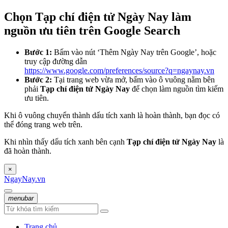
Chọn Tạp chí điện tử Ngày Nay làm
nguồn ưu tiên trên Google Search
Bước 1:
Bấm vào nút ‘Thêm Ngày Nay trên Google’, hoặc
truy cập đường dẫn
https://www.google.com/preferences/source?q=ngaynay.vn
Bước 2:
Tại trang web vừa mở, bấm vào ô vuông nằm bên
phải
Tạp chí điện tử Ngày Nay
để chọn làm nguồn tìm kiếm
ưu tiên.
Khi ô vuông chuyển thành dấu tích xanh là hoàn thành, bạn đọc có
thể đóng trang web trên.
Khi nhìn thấy dấu tích xanh bên cạnh
Tạp chí điện tử Ngày Nay
là
đã hoàn thành.
×
NgayNay.vn
menubar
Trang chủ