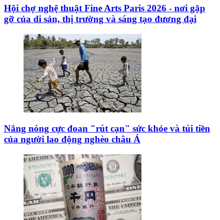
Hội chợ nghệ thuật Fine Arts Paris 2026 - nơi gặp
gỡ của di sản, thị trường và sáng tạo đương đại
Nắng nóng cực đoan "rút cạn" sức khỏe và túi tiền
của người lao động nghèo châu Á