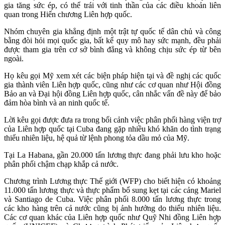
gia tăng sức ép, có thể trái với tinh thần của các điều khoản liên
quan trong Hiến chương Liên hợp quốc.
Nhóm chuyên gia khẳng định một trật tự quốc tế dân chủ và công
bằng đòi hỏi mọi quốc gia, bất kể quy mô hay sức mạnh, đều phải
được tham gia trên cơ sở bình đẳng và không chịu sức ép từ bên
ngoài.
Họ kêu gọi Mỹ xem xét các biện pháp hiện tại và đề nghị các quốc
gia thành viên Liên hợp quốc, cũng như các cơ quan như Hội đồng
Bảo an và Đại hội đồng Liên hợp quốc, cân nhắc vấn đề này để bảo
đảm hòa bình và an ninh quốc tế.
Lời kêu gọi được đưa ra trong bối cảnh việc phân phối hàng viện trợ
của Liên hợp quốc tại Cuba đang gặp nhiều khó khăn do tình trạng
thiếu nhiên liệu, hệ quả từ lệnh phong tỏa dầu mỏ của Mỹ.
Tại La Habana, gần 20.000 tấn lương thực đang phải lưu kho hoặc
phân phối chậm chạp khắp cả nước.
Chương trình Lương thực Thế giới (WFP) cho biết hiện có khoảng
11.000 tấn lương thực và thực phẩm bổ sung kẹt tại các cảng Mariel
và Santiago de Cuba. Việc phân phối 8.000 tấn lương thực trong
các kho hàng trên cả nước cũng bị ảnh hưởng do thiếu nhiên liệu.
Các cơ quan khác của Liên hợp quốc như Quỹ Nhi đồng Liên hợp