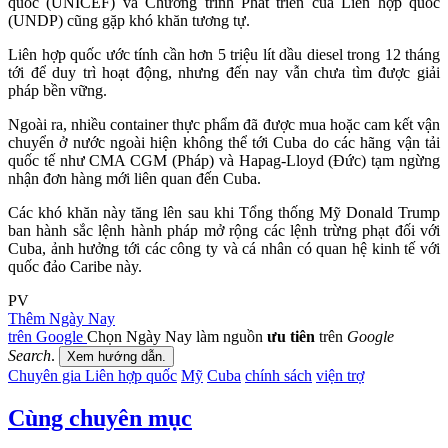
quốc (UNICEF) và Chương trình Phát triển của Liên hợp quốc
(UNDP) cũng gặp khó khăn tương tự.
Liên hợp quốc ước tính cần hơn 5 triệu lít dầu diesel trong 12 tháng
tới để duy trì hoạt động, nhưng đến nay vẫn chưa tìm được giải
pháp bền vững.
Ngoài ra, nhiều container thực phẩm đã được mua hoặc cam kết vận
chuyển ở nước ngoài hiện không thể tới Cuba do các hãng vận tải
quốc tế như CMA CGM (Pháp) và Hapag-Lloyd (Đức) tạm ngừng
nhận đơn hàng mới liên quan đến Cuba.
Các khó khăn này tăng lên sau khi Tổng thống Mỹ Donald Trump
ban hành sắc lệnh hành pháp mở rộng các lệnh trừng phạt đối với
Cuba, ảnh hưởng tới các công ty và cá nhân có quan hệ kinh tế với
quốc đảo Caribe này.
PV
Thêm Ngày Nay
trên Google
Chọn Ngày Nay làm nguồn
ưu tiên
trên
Google
Search
.
Xem hướng dẫn.
Chuyên gia Liên hợp quốc
Mỹ
Cuba
chính sách
viện trợ
Cùng chuyên mục