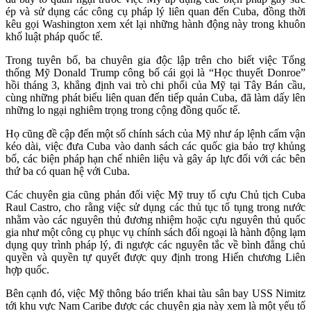
ép và sử dụng các công cụ pháp lý liên quan đến Cuba, đồng thời
kêu gọi Washington xem xét lại những hành động này trong khuôn
khổ luật pháp quốc tế.
Trong tuyên bố, ba chuyên gia độc lập trên cho biết việc Tổng
thống Mỹ Donald Trump công bố cái gọi là “Học thuyết Donroe”
hồi tháng 3, khẳng định vai trò chi phối của Mỹ tại Tây Bán cầu,
cùng những phát biểu liên quan đến tiếp quản Cuba, đã làm dấy lên
những lo ngại nghiêm trọng trong cộng đồng quốc tế.
Họ cũng đề cập đến một số chính sách của Mỹ như áp lệnh cấm vận
kéo dài, việc đưa Cuba vào danh sách các quốc gia bảo trợ khủng
bố, các biện pháp hạn chế nhiên liệu và gây áp lực đối với các bên
thứ ba có quan hệ với Cuba.
Các chuyên gia cũng phản đối việc Mỹ truy tố cựu Chủ tịch Cuba
Raul Castro, cho rằng việc sử dụng các thủ tục tố tụng trong nước
nhằm vào các nguyên thủ đương nhiệm hoặc cựu nguyên thủ quốc
gia như một công cụ phục vụ chính sách đối ngoại là hành động lạm
dụng quy trình pháp lý, đi ngược các nguyên tắc về bình đẳng chủ
quyền và quyền tự quyết được quy định trong Hiến chương Liên
hợp quốc.
Bên cạnh đó, việc Mỹ thông báo triển khai tàu sân bay USS Nimitz
tới khu vực Nam Caribe được các chuyên gia này xem là một yếu tố