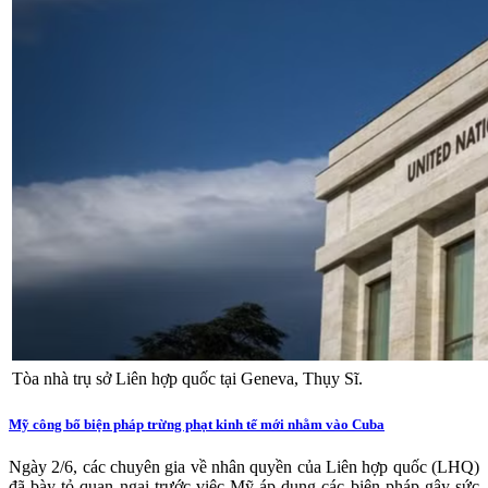
Tòa nhà trụ sở Liên hợp quốc tại Geneva, Thụy Sĩ.
Mỹ công bố biện pháp trừng phạt kinh tế mới nhằm vào Cuba
Ngày 2/6, các chuyên gia về nhân quyền của Liên hợp quốc (LHQ)
đã bày tỏ quan ngại trước việc Mỹ áp dụng các biện pháp gây sức