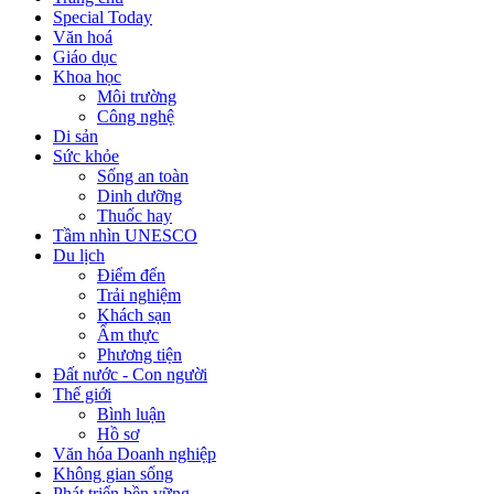
Special Today
Văn hoá
Giáo dục
Khoa học
Môi trường
Công nghệ
Di sản
Sức khỏe
Sống an toàn
Dinh dưỡng
Thuốc hay
Tầm nhìn UNESCO
Du lịch
Điểm đến
Trải nghiệm
Khách sạn
Ẩm thực
Phương tiện
Đất nước - Con người
Thế giới
Bình luận
Hồ sơ
Văn hóa Doanh nghiệp
Không gian sống
Phát triển bền vững