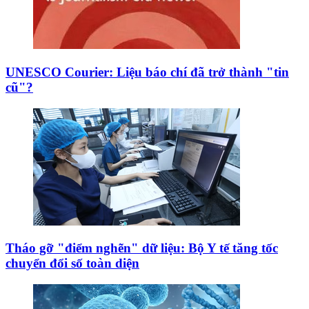
UNESCO Courier: Liệu báo chí đã trở thành "tin
cũ"?
Tháo gỡ "điểm nghẽn" dữ liệu: Bộ Y tế tăng tốc
chuyển đổi số toàn diện