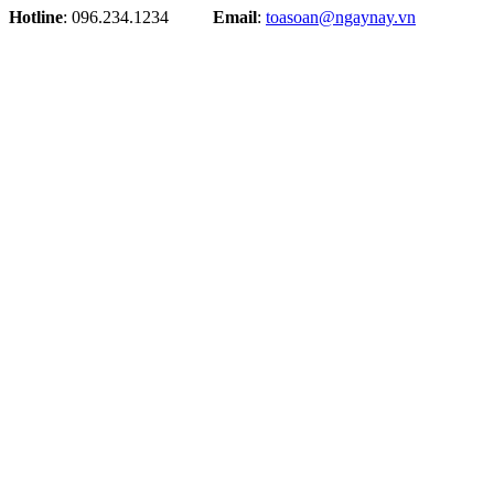
Hotline
: 096.234.1234
Email
:
toasoan@ngaynay.vn