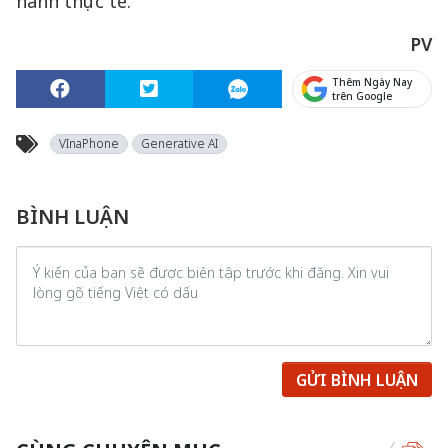
hành thực tế.
PV
Thêm Ngày Nay
trên Google
VInaPhone
Generative AI
BÌNH LUẬN
GỬI BÌNH LUẬN