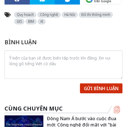
trên Google
Quy hoạch
Công nghệ
Hà Nội
Đô thị thông minh
GIS
BIM
AI
BÌNH LUẬN
GỬI BÌNH LUẬN
CÙNG CHUYÊN MỤC
Đông Nam Á bước vào cuộc đua
mới: Công nghệ đối mặt với "bài