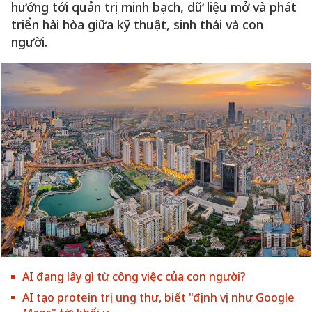
hướng tới quản trị minh bạch, dữ liệu mở và phát
triển hài hòa giữa kỹ thuật, sinh thái và con
người.
AI đang lấy gì từ công việc của con người?
AI tạo protein trị ung thư, biết "định vị như Google