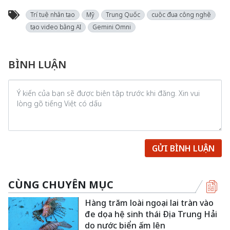
Trí tuệ nhân tạo
Mỹ
Trung Quốc
cuộc đua công nghệ
tạo video bằng AI
Gemini Omni
BÌNH LUẬN
GỬI BÌNH LUẬN
CÙNG CHUYÊN MỤC
Hàng trăm loài ngoại lai tràn vào
đe dọa hệ sinh thái Địa Trung Hải
do nước biển ấm lên