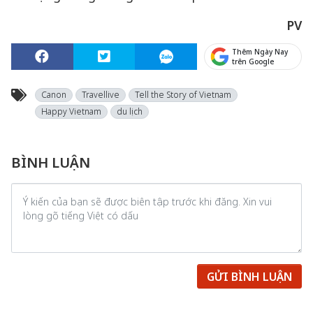
PV
Thêm Ngày Nay
trên Google
Canon
Travellive
Tell the Story of Vietnam
Happy Vietnam
du lịch
BÌNH LUẬN
GỬI BÌNH LUẬN