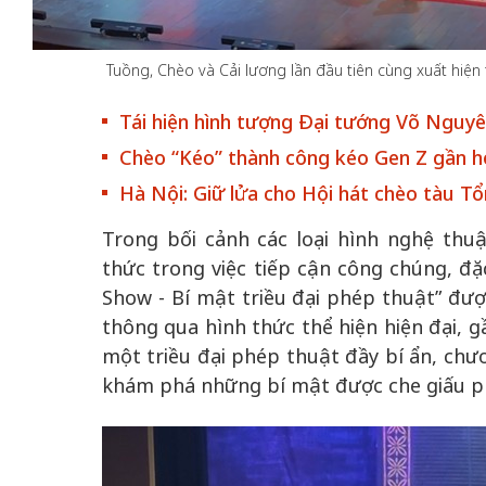
Tuồng, Chèo và Cải lương lần đầu tiên cùng xuất hiệ
Tái hiện hình tượng Đại tướng Võ Nguy
 gia
50 năm Việt Na
Chèo “Kéo” thành công kéo Gen Z gần h
hơi
nhập UNESCO:
 hình
Hà Nội vững bước vào
nguồn nội lực vă
Hà Nội: Giữ lửa cho Hội hát chèo tàu Tổ
ỳ 2:
không gian phát triển
định hình vị thế
Trong bối cảnh các loại hình nghệ thu
tác
mới - Kỳ 5: Thủ đô qua
tạo | Kỳ 4: Sán
thức trong việc tiếp cận công chúng, đặc
hát
lăng kính số hóa
làm nên diện m
Show - Bí mật triều đại phép thuật” đư
thông qua hình thức thể hiện hiện đại, g
một triều đại phép thuật đầy bí ẩn, chư
khám phá những bí mật được che giấu ph