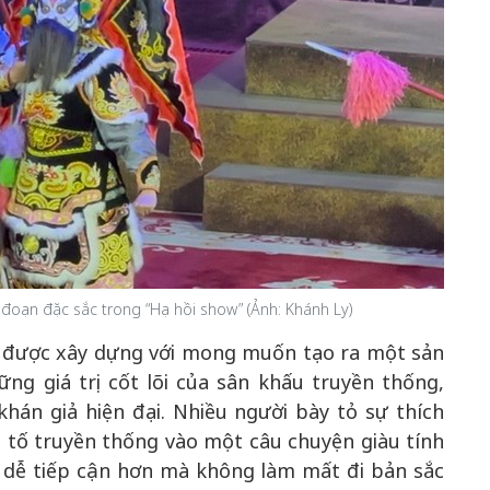
đoạn đặc sắc trong “Hạ hồi show” (Ảnh: Khánh Ly)
h được xây dựng với mong muốn tạo ra một sản
g giá trị cốt lõi của sân khấu truyền thống,
án giả hiện đại. Nhiều người bày tỏ sự thích
 tố truyền thống vào một câu chuyện giàu tính
ên dễ tiếp cận hơn mà không làm mất đi bản sắc