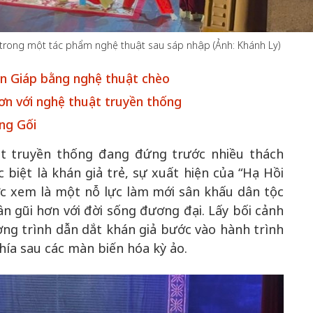
n trong một tác phẩm nghệ thuật sau sáp nhập (Ảnh: Khánh Ly)
50 năm Việt 
ên Giáp bằng nghệ thuật chèo
m gia
50 năm Việt Nam gia
nhập UNESCO
ơn với nghệ thuật truyền thống
 Khơi
nhập UNESCO: Khơi
nguồn nội lực 
n hóa,
nguồn nội lực văn hóa,
định hình vị t
ng Gối
 kiến
định hình vị thế kiến
tạo | Kỳ 1: K
ật truyền thống đang đứng trước nhiều thách
g kiến
tạo | Kỳ 3: Hội nhập
hòa bình thể h
 biệt là khán giả trẻ, sự xuất hiện của “Hạ Hồi
ạo mới
quốc tế bằng bản lĩnh
quyết định l
ợc xem là một nỗ lực làm mới sân khấu dân tộc
Việt Nam
ần gũi hơn với đời sống đương đại. Lấy bối cảnh
ơng trình dẫn dắt khán giả bước vào hành trình
ía sau các màn biến hóa kỳ ảo.