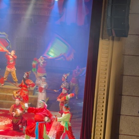
Bắc Biên - Giữ một ngô
i nhà
làng ven sông Hồng c
Nội
TS. Trần Kim Hào