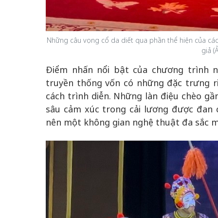
Những câu vọng cổ da diết qua phần thể hiện của các
giả (
Điểm nhấn nổi bật của chương trình n
truyền thống vốn có những đặc trưng r
cách trình diễn. Những làn điệu chèo gần
sâu cảm xúc trong cải lương được đan 
nên một không gian nghệ thuật đa sắc m