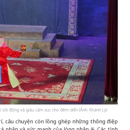
 sôi động và giàu cảm xúc cho đêm diễn (Ảnh: Khánh Ly)
rí, câu chuyện còn lồng ghép những thông điệp
cá nhân và sức mạnh của lòng nhân ái. Các tình