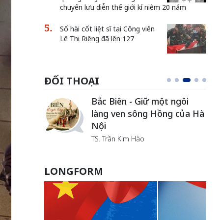
chuyến lưu diễn thế giới kỉ niệm 20 năm
Số hài cốt liệt sĩ tại Công viên
Lê Thị Riêng đã lên 127
ĐỐI THOẠI
i
Xin lỗi, rồi sao nữa?!
ủa Hà
Lê Xuân Thọ
LONGFORM