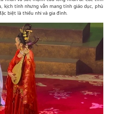
, kịch tính nhưng vẫn mang tính giáo dục, phù
c biệt là thiếu nhi và gia đình.