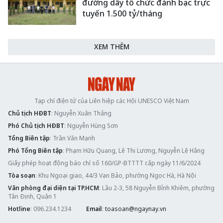
đường dây tổ chức đánh bạc trực
tuyến 1.500 tỷ/tháng
XEM THÊM
Tạp chí điện tử của Liên hiệp các Hội UNESCO Việt Nam
Chủ tịch HĐBT
: Nguyễn Xuân Thắng
Phó Chủ tịch HĐBT
: Nguyễn Hùng Sơn
Tổng Biên tập
: Trần Văn Mạnh
Phó Tổng Biên tập
: Phạm Hữu Quang, Lê Thị Lương, Nguyễn Lệ Hằng
Giấy phép hoạt động báo chí số 160/GP-BTTTT cấp ngày 11/6/2024
Tòa soạn
: Khu Ngoại giao, 44/3 Vạn Bảo, phường Ngọc Hà, Hà Nội
Văn phòng đại diện tại TP.HCM
: Lầu 2-3, 58 Nguyễn Bỉnh Khiêm, phường
Tân Định, Quận 1
Hotline
: 096.234.1234
Email
:
toasoan@ngaynay.vn