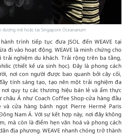
ại dương mê hoặc tại Singapore Oceanarium
hành trình tiếp tục đưa JSOL đến WEAVE tại
ừa đi vào hoạt động. WEAVE là minh chứng cho
 trải nghiệm du khách. Trải rộng trên ba tầng,
lic (thiết kế ưa sinh học). Đây là phong cách
ười, nơi con người được bao quanh bởi cây cối,
ầy tính sáng tạo, tạo nên một trải nghiệm đa
 nơi quy tụ các thương hiệu bán lẻ và ẩm thực
hư châu Á như Coach Coffee Shop-cửa hàng đầu
re và cửa hàng bánh ngọt Pierre Hermé Paris
ại Đông Nam Á. Với sự kết hợp này, nơi đây không
m, mà còn là điểm hẹn văn hoá và phong cách
 dân địa phương. WEAVE nhanh chóng trở thành