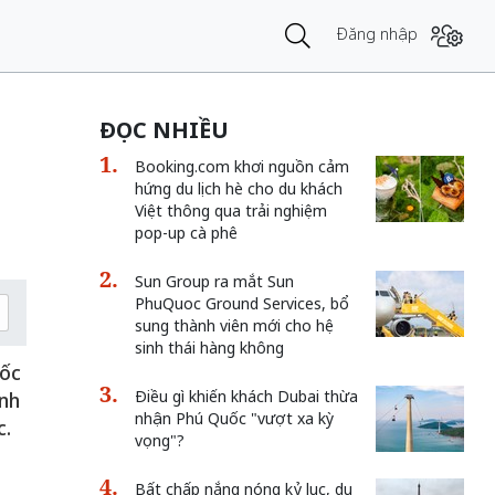
Đăng nhập
ĐỌC NHIỀU
Booking.com khơi nguồn cảm
hứng du lịch hè cho du khách
Việt thông qua trải nghiệm
pop-up cà phê
Sun Group ra mắt Sun
PhuQuoc Ground Services, bổ
sung thành viên mới cho hệ
sinh thái hàng không
uốc
Điều gì khiến khách Dubai thừa
anh
nhận Phú Quốc "vượt xa kỳ
c.
vọng"?
Bất chấp nắng nóng kỷ lục, du