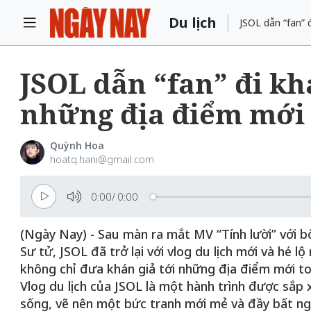
Du lịch
JSOL dẫn “fan”
JSOL dẫn “fan” đi k
những địa điểm mới
Quỳnh Hoa
hoatq.hani@gmail.com
0:00
/
0:00
(Ngày Nay) - Sau màn ra mắt MV “Tính lười” với b
Sư tử, JSOL đã trở lại với vlog du lịch mới và hé 
không chỉ đưa khán giả tới những địa điểm mới t
Vlog du lịch của JSOL là một hành trình được sắp 
sống, vẽ nên một bức tranh mới mẻ và đầy bất ng