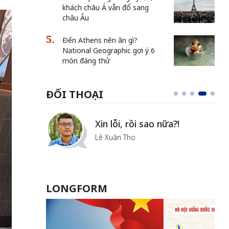
khách châu Á vẫn đổ sang
châu Âu
Đến Athens nên ăn gì?
National Geographic gợi ý 6
món đáng thử
ĐỐI THOẠI
Vẻ đẹp của khoa học nhân
?!
văn
Lưu Nguyệt Linh
LONGFORM