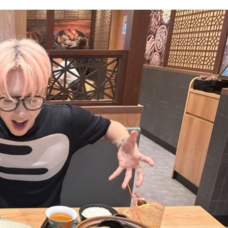
 Giữ một ngôi
Xin lỗi, rồi sao nữa
sông Hồng của Hà
Lê Xuân Thọ
 Hào