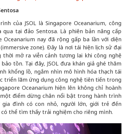
Sentosa
rình của JSOL là Singapore Oceanarium, công
a qua tại đảo Sentosa. Là phiên bản nâng cấp
re Oceanarium nay đã rộng gấp ba lần với diện
mmersive zone). Đây là nơi tái hiện lịch sử đại
g thời mở ra viễn cảnh tương lai khi công nghệ
ảo tồn. Tại đây, JSOL đưa khán giả ghé thăm
nh khổng lồ, ngắm nhìn mô hình hóa thạch tái
các triển lãm ứng dụng công nghệ tiên tiến trong
Singapore Oceanarium hiện lên không chỉ hoành
là một điểm dừng chân nổi bật trong hành trình
 gia đình có con nhỏ, người lớn, giới trẻ đến
có thể tìm thấy trải nghiệm cho riêng mình.