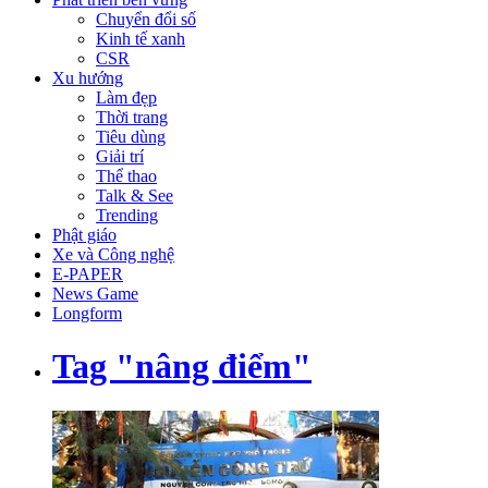
Chuyển đổi số
Kinh tế xanh
CSR
Xu hướng
Làm đẹp
Thời trang
Tiêu dùng
Giải trí
Thể thao
Talk & See
Trending
Phật giáo
Xe và Công nghệ
E-PAPER
News Game
Longform
Tag "nâng điểm"