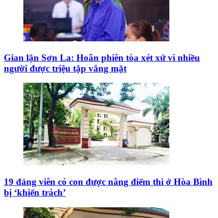
Gian lận Sơn La: Hoãn phiên tòa xét xử vì nhiều
người được triệu tập vắng mặt
19 đảng viên có con được nâng điểm thi ở Hòa Bình
bị ‘khiển trách’