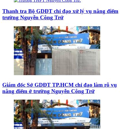
Thanh tra Bộ GDĐT chỉ đạo xử lý vụ nâng điểm
trường Nguyễn Công Trứ
Giám đốc Sở GDĐT TP.HCM chỉ đạo làm rõ vụ
nâng điểm ở trường Nguyễn Công Trứ