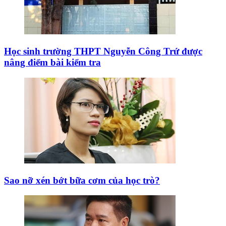
Học sinh trường THPT Nguyễn Công Trứ được
nâng điểm bài kiểm tra
Sao nỡ xén bớt bữa cơm của học trò?