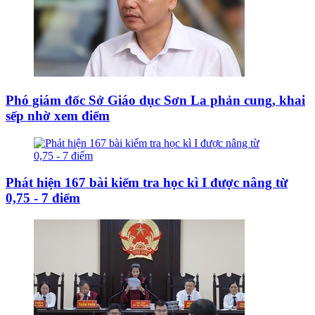
Phó giám đốc Sở Giáo dục Sơn La phản cung, khai
sếp nhờ xem điểm
Phát hiện 167 bài kiểm tra học kì I được nâng từ
0,75 - 7 điểm