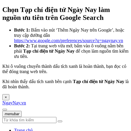
Chọn Tạp chí điện tử Ngày Nay làm
nguồn ưu tiên trên Google Search
Bước 1:
Bấm vào nút ‘Thêm Ngày Nay trên Google’, hoặc
truy cập đường dẫn
https://www.google.com/preferences/source?q=ngaynay.vn
Bước 2:
Tại trang web vừa mở, bấm vào ô vuông nằm bên
phải
Tạp chí điện tử Ngày Nay
để chọn làm nguồn tìm kiếm
ưu tiên.
Khi ô vuông chuyển thành dấu tích xanh là hoàn thành, bạn đọc có
thể đóng trang web trên.
Khi nhìn thấy dấu tích xanh bên cạnh
Tạp chí điện tử Ngày Nay
là
đã hoàn thành.
×
NgayNay.vn
menubar
Trang chủ