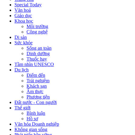
Special Today
Văn hoá
Giáo dục
Khoa học
Môi trường
Công nghệ
Di sản
Sức khỏe
Sống an toàn
Dinh dưỡng
Thuốc hay
Tầm nhìn UNESCO
Du lịch
Điểm đến
Trải nghiệm
Khách sạn
Ẩm thực
Phương tiện
Đất nước - Con người
Thế giới
Bình luận
Hồ sơ
Văn hóa Doanh nghiệp
Không gian sống
Phát triển bền vững