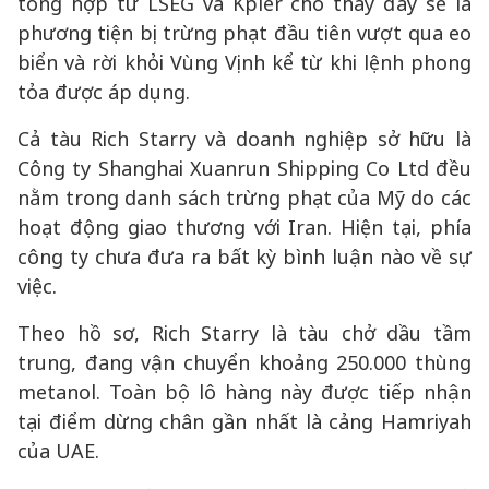
tổng hợp từ LSEG và Kpler cho thấy đây sẽ là
phương tiện bị trừng phạt đầu tiên vượt qua eo
biển và rời khỏi Vùng Vịnh kể từ khi lệnh phong
tỏa được áp dụng.
Cả tàu Rich Starry và doanh nghiệp sở hữu là
Công ty Shanghai Xuanrun Shipping Co Ltd đều
nằm trong danh sách trừng phạt của Mỹ do các
hoạt động giao thương với Iran. Hiện tại, phía
công ty chưa đưa ra bất kỳ bình luận nào về sự
việc.
Theo hồ sơ, Rich Starry là tàu chở dầu tầm
trung, đang vận chuyển khoảng 250.000 thùng
metanol. Toàn bộ lô hàng này được tiếp nhận
tại điểm dừng chân gần nhất là cảng Hamriyah
của UAE.