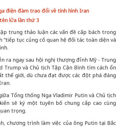
 điện đàm trao đổi về tình hình Iran
ên lửa lần thứ 3
50 năm Việt 
m gia
50 năm Việt Nam gia
nhập UNESCO
tập trung thảo luận các vấn đề cấp bách trong
 Khơi
nhập UNESCO: Khơi
nguồn nội lực 
“tiếp tục củng cố quan hệ đối tác toàn diện và
n hóa,
nguồn nội lực văn hóa,
định hình vị t
inh.
 kiến
định hình vị thế kiến
tạo | Kỳ 1: K
g kiến
tạo | Kỳ 3: Hội nhập
hòa bình thể h
n ra ngay sau hội nghị thượng đỉnh Mỹ - Trung
ạo mới
quốc tế bằng bản lĩnh
quyết định l
ld Trump và Chủ tịch Tập Cận Bình tìm cách ổn
Việt Nam
ất thế giới, dù chưa đạt được các đột phá đáng
Iran.
giữa Tổng thống Nga Vladimir Putin và Chủ tịch
kiến sẽ ký một tuyên bố chung cấp cao cùng
uan trọng.
h, chương trình làm việc của ông Putin tại Bắc