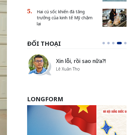
Hai cú sốc khiến đà tăng
trưởng của kinh tế Mỹ chậm
lại
ĐỐI THOẠI
i
Xin lỗi, rồi sao nữa?!
ủa Hà
Lê Xuân Thọ
LONGFORM