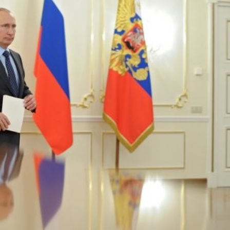
Bắc Biên - Giữ một ngô
i nhà
làng ven sông Hồng c
Nội
TS. Trần Kim Hào