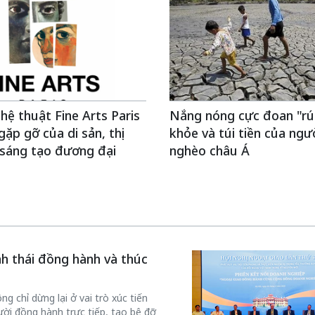
hệ thuật Fine Arts Paris
Nắng nóng cực đoan "rú
gặp gỡ của di sản, thị
khỏe và túi tiền của ngư
 sáng tạo đương đại
nghèo châu Á
inh thái đồng hành và thúc
g chỉ dừng lại ở vai trò xúc tiến
ời đồng hành trực tiếp, tạo bệ đỡ