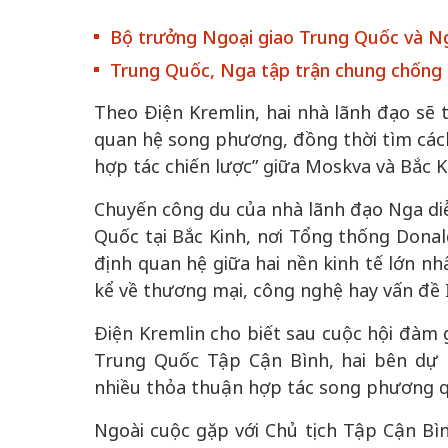
Bộ trưởng Ngoại giao Trung Quốc và Nga
Trung Quốc, Nga tập trận chung chống t
 gia
50 năm Việt Na
Theo Điện Kremlin, hai nhà lãnh đạo sẽ 
hơi
nhập UNESCO:
quan hệ song phương, đồng thời tìm cách 
 hình
Hà Nội vững bước vào
nguồn nội lực vă
hợp tác chiến lược” giữa Moskva và Bắc K
ỳ 2:
không gian phát triển
định hình vị thế
tác
mới - Kỳ 5: Thủ đô qua
tạo | Kỳ 4: Sán
Chuyến công du của nhà lãnh đạo Nga diễ
hát
lăng kính số hóa
làm nên diện m
Quốc tại Bắc Kinh, nơi Tổng thống Dona
định quan hệ giữa hai nền kinh tế lớn nh
kể về thương mại, công nghệ hay vấn đề 
Điện Kremlin cho biết sau cuộc hội đàm 
Trung Quốc Tập Cận Bình, hai bên dự 
nhiều thỏa thuận hợp tác song phương q
Ngoài cuộc gặp với Chủ tịch Tập Cận Bìn