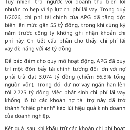
Tuy nhiên, trái ngược với doanh thu biên lợi
nhuận co hẹp vì áp lực chi phí lãi vay. Trong quý
I/2026, chi phí tài chính của APG đã tăng đột
biến lên mức gần 55 tỷ đồng, trong khi cùng kỳ
năm trước công ty không ghi nhận khoản chi
phí này. Chi tiết cấu phần cho thấy, chi phí lãi
vay đè nặng với 48 tỷ đồng.
Để bảo đảm cho quy mô hoạt động, APG đã duy
trì một đòn bẩy tài chính tương đối lớn với nợ
phải trả đạt 3.074 tỷ đồng (chiếm 56,3% tổng
nguồn vốn). Trong đó, dư nợ vay ngắn hạn lên
tới 2.725 tỷ đồng. Việc phát sinh chi phí lãi vay
khổng lồ từ các khoản nợ tài trợ này đã trở
thành "chiếc phanh" kéo lùi hiệu quả kinh doanh
của doanh nghiệp.
Kết quả, sau khi khấu trừ các khoản chi phí hoạt