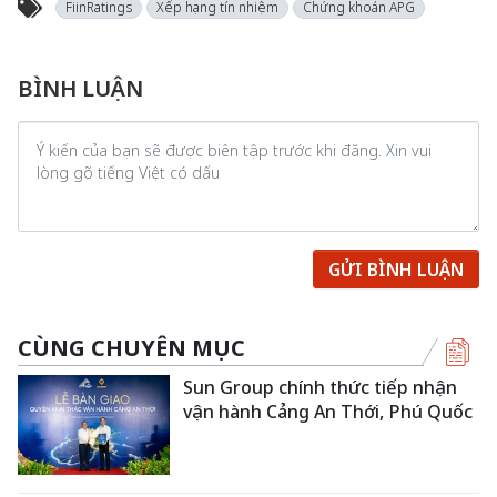
FiinRatings
Xếp hạng tín nhiệm
Chứng khoán APG
BÌNH LUẬN
GỬI BÌNH LUẬN
CÙNG CHUYÊN MỤC
Sun Group chính thức tiếp nhận
vận hành Cảng An Thới, Phú Quốc