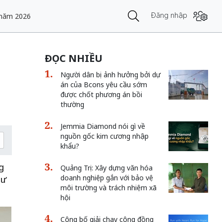
Đăng nhập
 năm 2026
ĐỌC NHIỀU
Người dân bị ảnh hưởng bởi dự
án của Bcons yêu cầu sớm
được chốt phương án bồi
thường
Jemmia Diamond nói gì về
nguồn gốc kim cương nhập
khẩu?
g
Quảng Trị: Xây dựng văn hóa
doanh nghiệp gắn với bảo vệ
tư
môi trường và trách nhiệm xã
hội
Công bố giải chạy cộng đồng