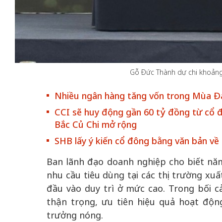
 gia
50 năm Việt Na
Gỗ Đức Thành dự chi khoảng
hơi
nhập UNESCO:
Nhiều ngân hàng tăng vốn trong Mùa Đạ
 hình
Hà Nội vững bước vào
nguồn nội lực vă
ỳ 2:
không gian phát triển
định hình vị thế
CCI sẽ huy động gần 60 tỷ đồng từ cổ 
tác
mới - Kỳ 5: Thủ đô qua
tạo | Kỳ 4: Sán
Bắc Củ Chi mở rộng
hát
lăng kính số hóa
làm nên diện m
SHB lấy ý kiến cổ đông bằng văn bản về
Ban lãnh đạo doanh nghiệp cho biết nă
nhu cầu tiêu dùng tại các thị trường xuấ
đầu vào duy trì ở mức cao. Trong bối c
thận trọng, ưu tiên hiệu quả hoạt động
trưởng nóng.