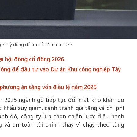
50 năm Việt 
m gia
50 năm Việt Nam gia
nhập UNESCO
 74 tỷ đồng để trả cổ tức năm 2026.
 Khơi
nhập UNESCO: Khơi
nguồn nội lực 
i hội đồng cổ đông 2026
n hóa,
nguồn nội lực văn hóa,
định hình vị t
 kiến
định hình vị thế kiến
tạo | Kỳ 1: K
đông để đầu tư vào Dự án Khu công nghiệp Tây
g kiến
tạo | Kỳ 3: Hội nhập
hòa bình thể h
ạo mới
quốc tế bằng bản lĩnh
quyết định l
 phương án tăng vốn điều lệ năm 2025
Việt Nam
m 2025 ngành gỗ tiếp tục đối mặt khó khăn do
t khẩu suy giảm, cạnh tranh gia tăng và chi phí
ảnh đó, công ty lựa chọn chiến lược điều hành
 và an toàn tài chính thay vì chạy theo tăng