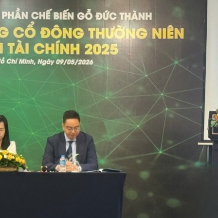
Bắc Biên - Giữ một ngô
i nhà
làng ven sông Hồng c
Nội
TS. Trần Kim Hào