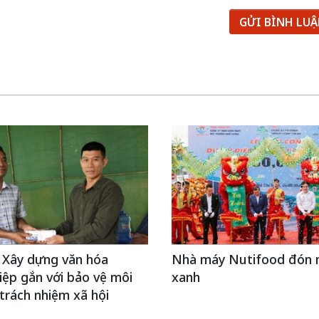
GỬI BÌNH LU
 Xây dựng văn hóa
Nhà máy Nutifood đón 
ệp gắn với bảo vệ môi
xanh
trách nhiệm xã hội