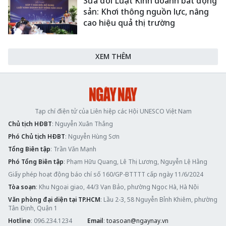
Sửa đổi Luật Kinh doanh bất động
sản: Khơi thông nguồn lực, nâng
cao hiệu quả thị trường
XEM THÊM
Tạp chí điện tử của Liên hiệp các Hội UNESCO Việt Nam
Chủ tịch HĐBT
: Nguyễn Xuân Thắng
Phó Chủ tịch HĐBT
: Nguyễn Hùng Sơn
Tổng Biên tập
: Trần Văn Mạnh
Phó Tổng Biên tập
: Phạm Hữu Quang, Lê Thị Lương, Nguyễn Lệ Hằng
Giấy phép hoạt động báo chí số 160/GP-BTTTT cấp ngày 11/6/2024
Tòa soạn
: Khu Ngoại giao, 44/3 Vạn Bảo, phường Ngọc Hà, Hà Nội
Văn phòng đại diện tại TP.HCM
: Lầu 2-3, 58 Nguyễn Bỉnh Khiêm, phường
Tân Định, Quận 1
Hotline
: 096.234.1234
Email
:
toasoan@ngaynay.vn