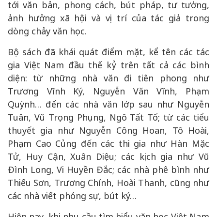
tới văn bản, phong cách, bút pháp, tư tưởng,
ảnh hưởng xã hội và vị trí của tác giả trong
dòng chảy văn học.
Bộ sách đã khái quát điểm mặt, kể tên các tác
gia Việt Nam đầu thế kỷ trên tất cả các bình
diện: từ những nhà văn đi tiên phong như
Trương Vĩnh Ký, Nguyễn Văn Vĩnh, Phạm
Quỳnh… đến các nhà văn lớp sau như Nguyễn
Tuân, Vũ Trọng Phụng, Ngô Tất Tố; từ các tiểu
thuyết gia như Nguyễn Công Hoan, Tô Hoài,
Phạm Cao Củng đến các thi gia như Hàn Mặc
Tử, Huy Cận, Xuân Diệu; các kịch gia như Vũ
Đình Long, Vi Huyền Đắc; các nhà phê bình như
Thiếu Sơn, Trương Chính, Hoài Thanh, cũng như
các nhà viết phóng sự, bút ký…
Hiện nay, khi nhu cầu tìm hiểu văn học Việt Nam