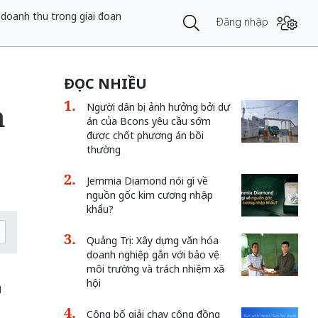
doanh thu trong giai đoạn
Đăng nhập
ĐỌC NHIỀU
n
Người dân bị ảnh hưởng bởi dự
án của Bcons yêu cầu sớm
được chốt phương án bồi
thường
Jemmia Diamond nói gì về
nguồn gốc kim cương nhập
khẩu?
Quảng Trị: Xây dựng văn hóa
doanh nghiệp gắn với bảo vệ
môi trường và trách nhiệm xã
hội
u
Công bố giải chạy cộng đồng