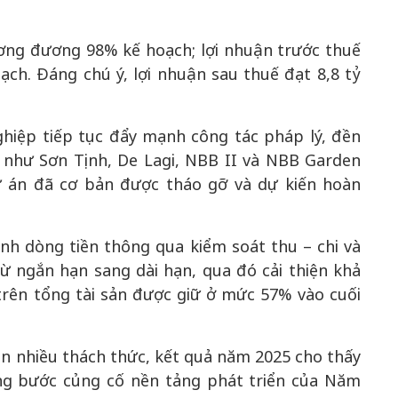
ương đương 98% kế hoạch; lợi nhuận trước thuế
ch. Đáng chú ý, lợi nhuận sau thuế đạt 8,8 tỷ
50 năm Việt 
m gia
50 năm Việt Nam gia
nhập UNESCO
ghiệp tiếp tục đẩy mạnh công tác pháp lý, đền
 Khơi
nhập UNESCO: Khơi
nguồn nội lực 
m như Sơn Tịnh, De Lagi, NBB II và NBB Garden
n hóa,
nguồn nội lực văn hóa,
định hình vị t
dự án đã cơ bản được tháo gỡ và dự kiến hoàn
 kiến
định hình vị thế kiến
tạo | Kỳ 1: K
g kiến
tạo | Kỳ 3: Hội nhập
hòa bình thể h
ạo mới
quốc tế bằng bản lĩnh
quyết định l
ịnh dòng tiền thông qua kiểm soát thu – chi và
Việt Nam
ừ ngắn hạn sang dài hạn, qua đó cải thiện khả
 trên tổng tài sản được giữ ở mức 57% vào cuối
òn nhiều thách thức, kết quả năm 2025 cho thấy
ừng bước củng cố nền tảng phát triển của Năm