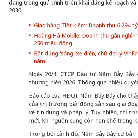
đang trong quá trình triển khai đúng kế hoạch và
2030.
Giao hàng Tiết kiệm: Doanh thu 6.294 tỷ
Hoàng Hà Mobile: Doanh thu gần nghìn t
250 triệu đồng
Bắt đúng 'sóng' xe điện, chủ đại lý Vin
năm
chiến của những chiếc
Ngày 20/4, CTCP Đầu tư Năm Bảy Bảy 
Khách đến chơ
vàng” trên không gian
thường niên 2026. Thông qua nhiều quyết 
Lê Hiền
 Nam
Báo cáo của HĐQT Năm Bảy Bảy cho thấy,
của thị trường bất động sản sau giai đoạ
về tín dụng và pháp lý. Tuy nhiên, thị tr
mới, khi nguồn cung còn hạn chế trong k
Trong bối cảnh đó, Năm Bảy Bảy cơ bản h