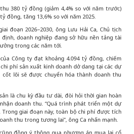
thu 380 tỷ đồng (giảm 4,4% so với năm trước)
 tỷ đồng, tăng 13,6% so với năm 2025.
giai đoạn 2026–2030, ông Lưu Hải Ca, Chủ tịch
ịnh, doanh nghiệp đang sở hữu nền tảng tài
rưởng trong các năm tới.
 của Công ty đạt khoảng 4.094 tỷ đồng, chiếm
chi phí sản xuất kinh doanh dở dang tại các dự
 cốt lõi sẽ được chuyển hóa thành doanh thu
ản là chu kỳ đầu tư dài, đòi hỏi thời gian hoàn
i nhận doanh thu. “Quá trình phát triển một dự
 Trong giai đoạn này, toàn bộ chi phí được tích
doanh thu trong tương lai”, ông Ca nhấn mạnh.
g cũng đồng ý thông qua phương án mua lại cổ