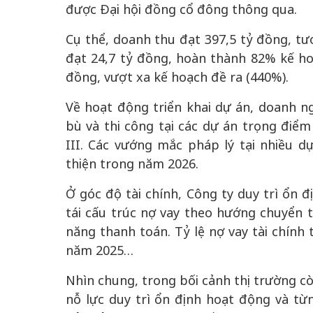
được Đại hội đồng cổ đông thông qua.
Cụ thể, doanh thu đạt 397,5 tỷ đồng, t
đạt 24,7 tỷ đồng, hoàn thành 82% kế hoạ
đồng, vượt xa kế hoạch đề ra (440%).
 gia
50 năm Việt Na
Về hoạt động triển khai dự án, doanh n
hơi
nhập UNESCO:
bù và thi công tại các dự án trọng điể
 hình
Hà Nội vững bước vào
nguồn nội lực vă
III. Các vướng mắc pháp lý tại nhiều 
ỳ 2:
không gian phát triển
định hình vị thế
thiện trong năm 2026.
tác
mới - Kỳ 5: Thủ đô qua
tạo | Kỳ 4: Sán
hát
lăng kính số hóa
làm nên diện m
Ở góc độ tài chính, Công ty duy trì ổn đ
tái cấu trúc nợ vay theo hướng chuyển t
năng thanh toán. Tỷ lệ nợ vay tài chính
năm 2025…
Nhìn chung, trong bối cảnh thị trường c
nỗ lực duy trì ổn định hoạt động và t