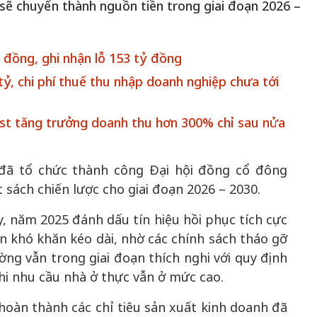
 sẽ chuyển thành nguồn tiền trong giai đoạn 2026 –
 đồng, ghi nhận lỗ 153 tỷ đồng
ỷ, chi phí thuế thu nhập doanh nghiệp chưa tới
Fast tăng trưởng doanh thu hơn 300% chỉ sau nửa
Bắc Biên - Giữ một ngô
đã tổ chức thành công Đại hội đồng cổ đông
i nhà
làng ven sông Hồng c
sách chiến lược cho giai đoạn 2026 – 2030.
Nội
TS. Trần Kim Hào
 năm 2025 đánh dấu tín hiệu hồi phục tích cực
n khó khăn kéo dài, nhờ các chính sách tháo gỡ
ường vẫn trong giai đoạn thích nghi với quy định
hi nhu cầu nhà ở thực vẫn ở mức cao.
oàn thành các chỉ tiêu sản xuất kinh doanh đã