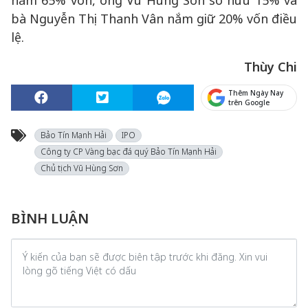
nắm 65% vốn, ông Vũ Hùng Sơn sở hữu 15% và
bà Nguyễn Thị Thanh Vân nắm giữ 20% vốn điều
lệ.
Thùy Chi
Thêm Ngày Nay
trên Google
Bảo Tín Mạnh Hải
IPO
Công ty CP Vàng bạc đá quý Bảo Tín Mạnh Hải
Chủ tịch Vũ Hùng Sơn
BÌNH LUẬN