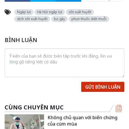
Ngâp lụt
Hà Nội ngập lụt
sốt xuất huyết
dịch sốt xuất huyết
bọ gây
phun thuốc diệt muỗi
BÌNH LUẬN
GỬI BÌNH LUẬN
CÙNG CHUYÊN MỤC
Không chủ quan với biến chứng
của cúm mùa