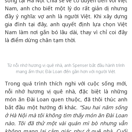
sống tại Hà Nội. Chia sẻ về cơ duyên đến với Việt
Nam, anh cho biết một lý do rất giản dị nhưng
đầy ý nghĩa: vợ anh là người Việt. Khi xây dựng
gia đình tại đây, anh quyết định lựa chọn Việt
Nam làm nơi gắn bó lâu dài, thay vì chỉ coi đây
là điểm dừng chân tạm thời.
Từ nỗi nhớ hương vị quê nhà, anh Spenser bắt đầu hành trình
mang ẩm thực Đài Loan đến gần hơn với người Việt.
Trong quá trình thích nghi với cuộc sống mới,
nỗi nhớ hương vị quê nhà, đặc biệt là những
món ăn Đài Loan quen thuộc, đã thôi thúc anh
bắt đầu một hướng đi khác.
“Sau hai năm sống
ở Hà Nội mà tôi không tìm thấy món ăn Đài Loan
nào. Tôi đã thử một vài quán mì bò nhưng vẫn
không mang lại cảm giác như ở quê nhà. Cuối