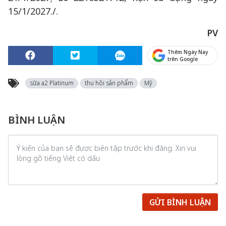
15/1/2027./.
PV
Thêm Ngày Nay
trên Google
sữa a2 Platinum
thu hồi sản phẩm
Mỹ
BÌNH LUẬN
GỬI BÌNH LUẬN