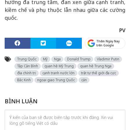
hướng đa trung tâm, đan xen giữa cạnh tranh,
kiềm chế và phụ thuộc lẫn nhau giữa các cường
quốc.
PV
Thêm Ngày Nay
trên Google
Trung Quốc
Mỹ
Nga
Donald Trump
Vladimir Putin
Tập Cận Bình
quan hệ Mỹ Trung
quan hệ Trung Nga
địa chính trị
cạnh tranh nước lớn
trật tự thế giới đa cực
Bắc Kinh
ngoại giao Trung Quốc
cán
BÌNH LUẬN