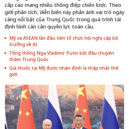
cấp cao mang nhiều thông điệp chiến lược. Theo
giới phân tích, diễn biến này phản ánh vai trò ngày
càng nổi bật của Trung Quốc trong quá trình tái
định hình cán cân quyền lực toàn cầu.
Mỹ và ASEAN lần đầu tiên tổ chức hội nghị cấp bộ
trưởng về AI
Tổng thống Nga Vladimir Putin bắt đầu chuyến
thăm Trung Quốc
Giá thuốc tại Mỹ được nhận định là thấp nhất thế
giới