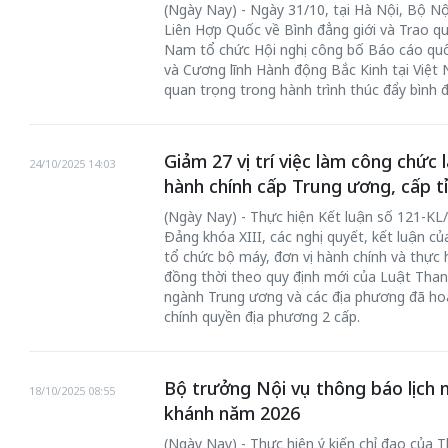
(Ngày Nay) - Ngày 31/10, tại Hà Nội, Bộ Nội
Liên Hợp Quốc về Bình đẳng giới và Trao q
Nam tổ chức Hội nghị công bố Báo cáo quố
và Cương lĩnh Hành động Bắc Kinh tại Việt
quan trọng trong hành trình thúc đẩy bình 
Giảm 27 vị trí việc làm công chức 
24/10/2025 14:03
hành chính cấp Trung ương, cấp t
(Ngày Nay) - Thực hiện Kết luận số 121-K
Đảng khóa XIII, các nghị quyết, kết luận củ
tổ chức bộ máy, đơn vị hành chính và thực 
đồng thời theo quy định mới của Luật Than
ngành Trung ương và các địa phương đã hoà
chính quyền địa phương 2 cấp.
Bộ trưởng Nội vụ thông báo lịch n
18/10/2025 08:55
khánh năm 2026
(Ngày Nay) - Thực hiện ý kiến chỉ đạo của