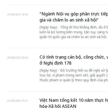
"Ngành Nội vụ góp phần trực tiếp
27/08/2025 18:06
gia và chăm lo an sinh xã hội"
(Ngày Nay) - Tổng Bí thư khẳng định, dù ở 
luôn là lực lượng kiên trung, tận tụy, sáng 
quản trị quốc gia và chăm lo an sinh xã hội.
Có tình trạng cán bộ, công chức, 
25/08/2025 20:04
ở Nghị định 178
(Ngày Nay) - Bộ trưởng Nội vụ đề nghị xử l
trục lợi, vi phạm trong xem xét, giải quyết 
thuộc phạm vi quản lý theo quy định của ph
Việt Nam tổng kết 10 năm thực h
21/08/2025 19:21
hóa-Xã hội ASEAN