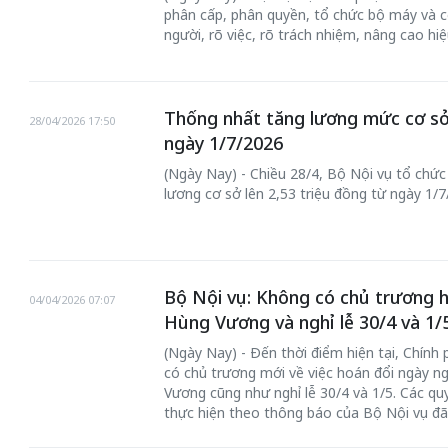
phân cấp, phân quyền, tổ chức bộ máy và c
người, rõ việc, rõ trách nhiệm, nâng cao hiệ
Thống nhất tăng lương mức cơ sở 
28/04/2026 17:50
ngày 1/7/2026
(Ngày Nay) - Chiều 28/4, Bộ Nội vụ tổ chức
 gia
50 năm Việt Na
lương cơ sở lên 2,53 triệu đồng từ ngày 1/7
hơi
nhập UNESCO:
 hình
Hà Nội vững bước vào
nguồn nội lực vă
ỳ 2:
không gian phát triển
định hình vị thế
tác
mới - Kỳ 5: Thủ đô qua
tạo | Kỳ 4: Sán
Bộ Nội vụ: Không có chủ trương h
hát
lăng kính số hóa
làm nên diện m
04/04/2026 07:07
Hùng Vương và nghỉ lễ 30/4 và 1/
(Ngày Nay) - Đến thời điểm hiện tại, Chính
có chủ trương mới về việc hoán đổi ngày ng
Vương cũng như nghỉ lễ 30/4 và 1/5. Các quy
thực hiện theo thông báo của Bộ Nội vụ đã