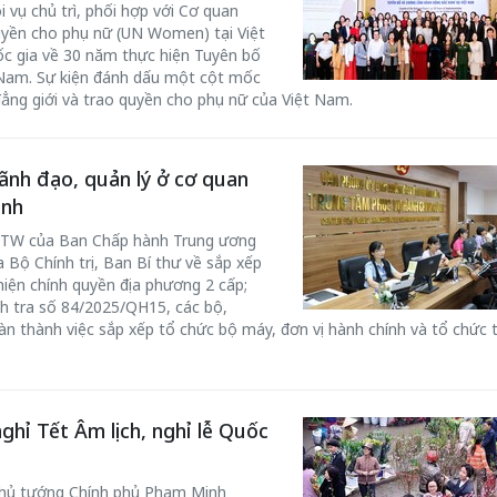
 vụ chủ trì, phối hợp với Cơ quan
uyền cho phụ nữ (UN Women) tại Việt
c gia về 30 năm thực hiện Tuyên bố
 Nam. Sự kiện đánh dấu một cột mốc
đẳng giới và trao quyền cho phụ nữ của Việt Nam.
lãnh đạo, quản lý ở cơ quan
ỉnh
L/TW của Ban Chấp hành Trung ương
a Bộ Chính trị, Ban Bí thư về sắp xếp
hiện chính quyền địa phương 2 cấp;
h tra số 84/2025/QH15, các bộ,
n thành việc sắp xếp tổ chức bộ máy, đơn vị hành chính và tổ chức 
ghỉ Tết Âm lịch, nghỉ lễ Quốc
 Thủ tướng Chính phủ Phạm Minh