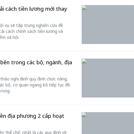
ải cách tiền lương mới thay
ội vụ sẽ tập trung nghiên cứu đề
ải cách chính sách tiền lương và
ểm xã hội.
bên trong các bộ, ngành, địa
Bắc Biên - Giữ một ngô
 thảo nghị định quy định chức năng,
i nhà
làng ven sông Hồng c
ác bộ, cơ quan ngang bộ tiếp tục đề
trong.
Nội
TS. Trần Kim Hào
yền địa phương 2 cấp hoạt
ện thể chế, nhất là các quy định về