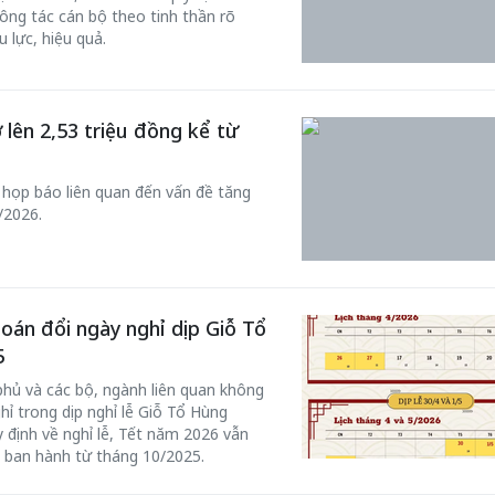
ông tác cán bộ theo tinh thần rõ
u lực, hiệu quả.
lên 2,53 triệu đồng kể từ
50 năm Việt 
 họp báo liên quan đến vấn đề tăng
m gia
50 năm Việt Nam gia
nhập UNESCO
/2026.
 Khơi
nhập UNESCO: Khơi
nguồn nội lực 
n hóa,
nguồn nội lực văn hóa,
định hình vị t
 kiến
định hình vị thế kiến
tạo | Kỳ 1: K
g kiến
tạo | Kỳ 3: Hội nhập
hòa bình thể h
oán đổi ngày nghỉ dịp Giỗ Tổ
ạo mới
quốc tế bằng bản lĩnh
quyết định l
5
Việt Nam
 phủ và các bộ, ngành liên quan không
hỉ trong dịp nghỉ lễ Giỗ Tổ Hùng
 định về nghỉ lễ, Tết năm 2026 vẫn
 ban hành từ tháng 10/2025.