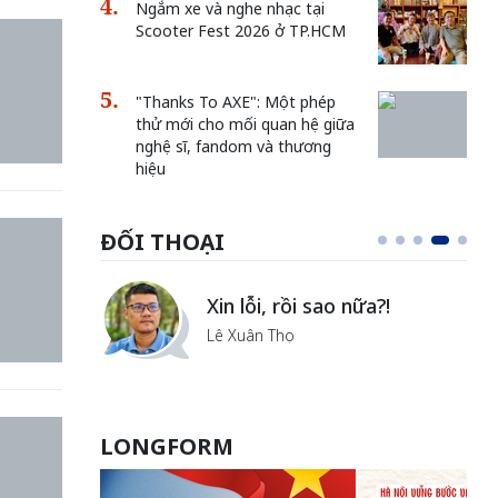
Ngắm xe và nghe nhạc tại
Scooter Fest 2026 ở TP.HCM
"Thanks To AXE": Một phép
thử mới cho mối quan hệ giữa
nghệ sĩ, fandom và thương
hiệu
ĐỐI THOẠI
i
Xin lỗi, rồi sao nữa?!
ủa Hà
Lê Xuân Thọ
LONGFORM