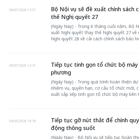
Bộ Nội vụ sẽ đề xuất chính sách c
09/07/2026 13:57
thế Nghị quyết 27
(Ngày Nay) - Trong 6 tháng cuối năm, Bộ N
xuất Nghị quyết thay thế Nghị quyết 27 về c
Nghị quyết 28 về cải cách chính sách bảo hi
Tiếp tục tinh gọn tổ chức bộ máy 
09/07/2026 12:31
phương
chiến của những chiếc
(Ngày Nay) - Trong quá trình hoàn thiện dự
Khách đến chơ
vàng” trên không gian
nhiệm vụ, quyền hạn, cơ cấu tổ chức mới, c
Lê Hiền
xuất sắp xếp tinh gọn tổ chức bộ máy bên 
 Nam
Tiếp tục gỡ nút thắt để chính qu
03/05/2026 19:39
động thông suốt
(Ngày Nay) - Bộ Nội vụ sẽ tiếp tục hoàn thi