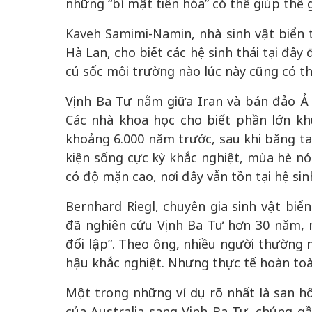
những “bí mật tiến hóa” có thể giúp thế g
Kaveh Samimi-Namin, nhà sinh vật biển 
Hà Lan, cho biết các hệ sinh thái tại đâ
cú sốc môi trường nào lúc này cũng có th
Vịnh Ba Tư nằm giữa Iran và bán đảo Ả Rậ
Các nhà khoa học cho biết phần lớn kh
khoảng 6.000 năm trước, sau khi băng tan
kiện sống cực kỳ khắc nghiệt, mùa hè n
có độ mặn cao, nơi đây vẫn tồn tại hệ si
Bernhard Riegl, chuyên gia sinh vật biể
đã nghiên cứu Vịnh Ba Tư hơn 30 năm, 
đối lập”. Theo ông, nhiều người thường n
hậu khắc nghiệt. Nhưng thực tế hoàn toà
Một trong những ví dụ rõ nhất là san h
của Australia sang Vịnh Ba Tư, chúng g