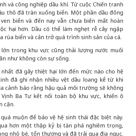
anh và công nghiệp dầu khí. Từ cuộc Chiến tranh
dầu thô đã tràn xuống biển. Một phần dầu đông
 ven biển và đến nay vẫn chưa biến mất hoàn
độc hại hơn. Dầu có thể làm nghẹt rễ cây ngập
rùa biển và cản trở quá trình sinh sản của cá.
lớn trong khu vực cũng thải lượng nước muối
gần như không còn sự sống.
i nhất đã gây thiệt hại lớn đến mức nào cho hệ
tinh đã ghi nhận nhiều vệt dầu loang kể từ khi
gia cảnh báo rằng hậu quả môi trường sẽ không
g Vịnh Ba Tư kết nối toàn bộ khu vực, khiến ô
n cận.
 quá muộn để bảo vệ hệ sinh thái đặc biệt này.
 qua hơn một thập kỷ bị tàn phá nghiêm trọng,
ng nhỏ bé, tổn thương và đã trải qua địa ngục.