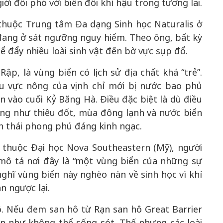
iới đối phó với biến đổi khí hậu trong tương lai.
thuộc Trung tâm Đa dạng Sinh học Naturalis ở
y đang ở sát ngưỡng nguy hiểm. Theo ông, bất kỳ
ể đẩy nhiều loài sinh vật đến bờ vực sụp đổ.
p, là vùng biển có lịch sử địa chất khá “trẻ”.
u vực nông của vịnh chỉ mới bị nước bao phủ
 vào cuối Kỷ Băng Hà. Điều đặc biệt là dù điều
óng như thiêu đốt, mùa đông lạnh và nước biển
nh thái phong phú đáng kinh ngạc.
n thuộc Đại học Nova Southeastern (Mỹ), người
mô tả nơi đây là “một vùng biển của những sự
ghĩ vùng biển này nghèo nàn về sinh học vì khí
n ngược lại.
ô. Nếu đem san hô từ Rạn san hô Great Barrier
ần như không thể sống sót. Thế nhưng các loài