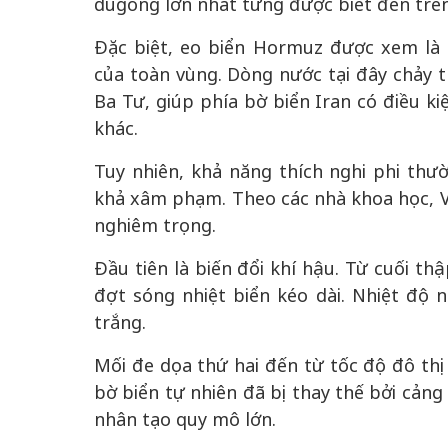
dugong lớn nhất từng được biết đến trên 
Đặc biệt, eo biển Hormuz được xem là
của toàn vùng. Dòng nước tại đây chảy 
Ba Tư, giúp phía bờ biển Iran có điều ki
khác.
Tuy nhiên, khả năng thích nghi phi thườ
khả xâm phạm. Theo các nhà khoa học, V
nghiêm trọng.
Đầu tiên là biến đổi khí hậu. Từ cuối th
đợt sóng nhiệt biển kéo dài. Nhiệt độ 
trắng.
Mối đe dọa thứ hai đến từ tốc độ đô th
bờ biển tự nhiên đã bị thay thế bởi cảng
nhân tạo quy mô lớn.