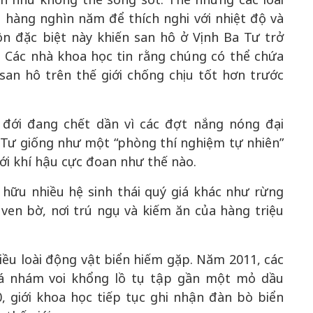
g hàng nghìn năm để thích nghi với nhiệt độ và
n đặc biệt này khiến san hô ở Vịnh Ba Tư trở
 Các nhà khoa học tin rằng chúng có thể chứa
san hô trên thế giới chống chịu tốt hơn trước
 đới đang chết dần vì các đợt nắng nóng đại
Tư giống như một “phòng thí nghiệm tự nhiên”
với khí hậu cực đoan như thế nào.
 hữu nhiều hệ sinh thái quý giá khác như rừng
ven bờ, nơi trú ngụ và kiếm ăn của hàng triệu
iều loài động vật biển hiếm gặp. Năm 2011, các
cá nhám voi khổng lồ tụ tập gần một mỏ dầu
, giới khoa học tiếp tục ghi nhận đàn bò biển