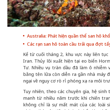
 gia
50 năm Việt Na
hơi
50 năm Việt Nam gia
nhập UNESCO –
Australia: Phát hiện quần thể san hô khổ
 hóa,
nhập UNESCO - Khơi
nguồn nội lực vă
Các rạn san hô toàn cầu trải qua đợt tẩ
iến
nguồn nội lực, định hình
định hình vị thế
vọng
vị thế kiến tạo | Kỳ 2:
tạo | Kỳ 5: Dấ
Kể từ cuối tháng 2, khu vực này liên tụ
trong
Chuyển hóa hợp tác
trong chương 
Iran. Thủy lôi xuất hiện tại eo biển Hor
sử
thành động lực phát
nghị sự toàn
Tư. Nhiều vụ tràn dầu đã làm ô nhiễm 
triển
bằng tên lửa còn diễn ra gần nhà máy đi
ngại về nguy cơ rò rỉ phóng xạ ra môi tr
Tuy nhiên, theo các chuyên gia, hệ sinh 
manh từ nhiều năm trước khi chiến tran
không chỉ là sự mất mát của các loài s