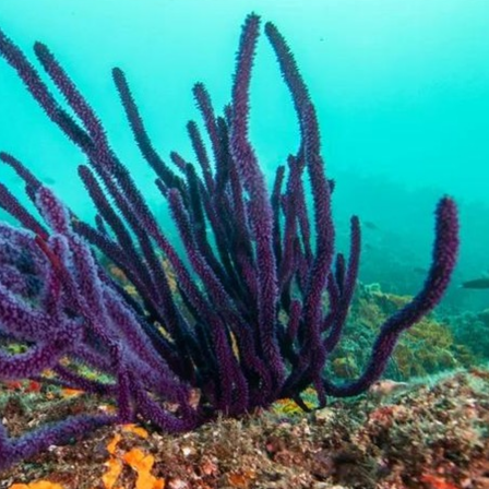
Bắc Biên - Giữ một ngô
i nhà
làng ven sông Hồng c
Nội
TS. Trần Kim Hào