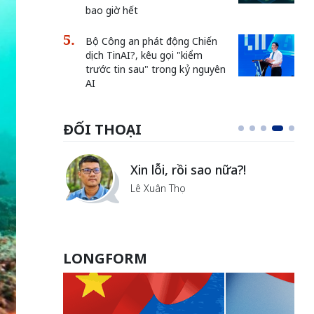
bao giờ hết
Bộ Công an phát động Chiến
dịch TinAI?, kêu gọi "kiểm
trước tin sau" trong kỷ nguyên
AI
ĐỐI THOẠI
i
Xin lỗi, rồi sao nữa?!
ủa Hà
Lê Xuân Thọ
LONGFORM