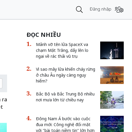
Đăng nhập
ĐỌC NHIỀU
Mảnh vỡ tên lửa SpaceX va
chạm Mặt Trăng, dấy lên lo
ngại về rác thải vũ trụ
Vì sao mây lửa khiến cháy rừng
ở châu Âu ngày càng nguy
hiểm?
Bắc Bộ và Bắc Trung Bộ nhiều
 ra
nơi mưa lớn từ chiều nay
ệt
Đông Nam Á bước vào cuộc
đua mới: Công nghệ đối mặt
với "bài toán niềm tin" lớn hơn