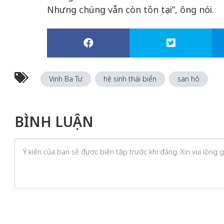
Nhưng chúng vẫn còn tồn tại”, ông nói.
Vịnh Ba Tư
hệ sinh thái biển
san hô
BÌNH LUẬN