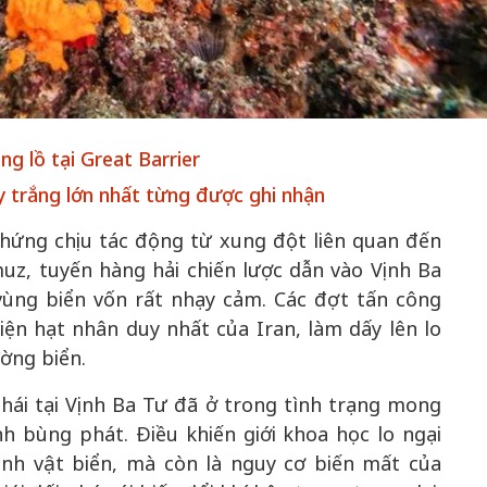
m gia
 Khơi
50 năm Việt Nam gia
50 năm Việt 
ng lồ tại Great Barrier
n hóa,
nhập UNESCO: Khơi
nhập UNESCO
y trắng lớn nhất từng được ghi nhận
 kiến
nguồn nội lực văn hóa,
nguồn nội lực 
u ấn
định hình vị thế kiến
định hình vị t
c hứng chịu tác động từ xung đột liên quan đến
trình
tạo | Kỳ 4: Sáng kiến
tạo | Kỳ 3: H
muz, tuyến hàng hải chiến lược dẫn vào Vịnh Ba
 cầu
làm nên diện mạo mới
quốc tế bằng 
vùng biển vốn rất nhạy cảm. Các đợt tấn công
Việt Nam
ện hạt nhân duy nhất của Iran, làm dấy lên lo
ường biển.
thái tại Vịnh Ba Tư đã ở trong tình trạng mong
h bùng phát. Điều khiến giới khoa học lo ngại
inh vật biển, mà còn là nguy cơ biến mất của